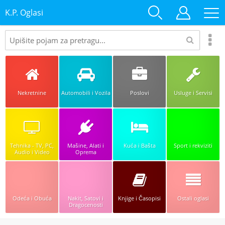
K.P. Oglasi
Nekretnine
Automobili i Vozila
Poslovi
Usluge i Servisi
Tehnika - TV, PC,
Mašine, Alati i
Kuća i Bašta
Sport i rekviziti
Audio i Video
Oprema
Odeća i Obuća
Nakit, Satovi i
Knjige i Časopisi
Ostali oglasi
Dragocenosti