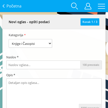
Početna
Novi oglas - opšti podaci
Korak 1 /
3
Kategorija
*
Naslov *
100 preostalo
Opis *
5000 preostalo