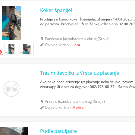
Koker španijel
Prodaju se štenci koker španijela, oštenjeni 14.04.2025. 
od parazita. Prodaje se i žuta ženka, oštenjena 02.08.2
Pančevo u Južnobanatski okrug (Srbija)
Objavio korisnik
Lara
Trazim devojku iz Vrsca uz placanje
Ako neka hoce druzenje uz placanje neka se javi, zove
whatsapp ili viber za dogovor 062/178-60-37... Samo Vrs
Vršac u Južnobanatski okrug (Srbija)
Objavio korisnik
Marko
Pudle patuljaste