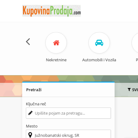
Nekretnine
Automobili i Vozila
P
Pretraži
SV
Ključna reč
Mesto