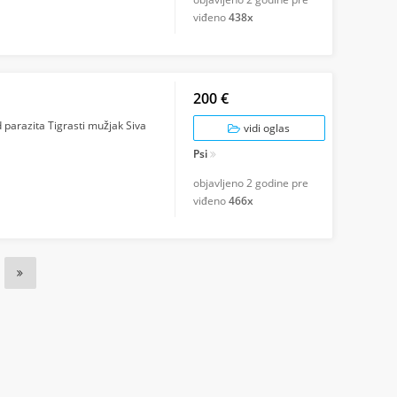
viđeno
438x
200 €
d parazita Tigrasti mužjak Siva
vidi oglas
Psi
objavljeno
2 godine pre
viđeno
466x