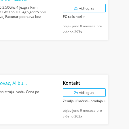
00 3.50Ghz 4 jezgra Ram
vidi oglas
dia Gtx 1650OC 4gb gddr5 SSD
vaj Racunar podrzava bez
PC računari
NG drive 80...
objavljeno
8 meseca pre
viđeno
297x
Kontakt
Prodajem gradjevinsko zemljiste, Vladimirovac, Alibunar
ma struju i vodu. Cena po
vidi oglas
Zemlja i Plačevi - prodaja
objavljeno
9 meseca pre
viđeno
363x