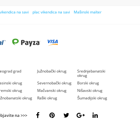
vikendica na savi
plac vikendica na savi
Mašinski malter
eograd grad
Južnobački okrug
Srednjebanatski
okrug
asinski okrug
Severnobački okrug
Borski okrug
remski okrug
Mačvanski okrug
Nišavski okrug
užnobanatski okrug
Raški okrug
Šumadijski okrug
bjavite na >>>