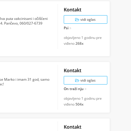
Kontakt
Dva puta vakcinisani i očišćeni
vidi oglas
024. Pančevo, 060/027-6739
Psi
objavljeno
1 godinu pre
viđeno
268x
Kontakt
m se Marko i imam 31 god, samo
vidi oglas
ac!
On traži nju
objavljeno
1 godinu pre
viđeno
504x
Kontakt