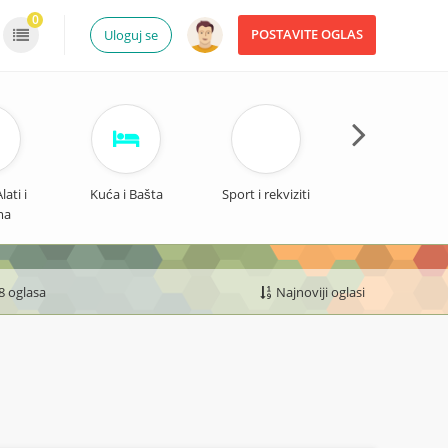
0
POSTAVITE OGLAS
Uloguj se
ati i
Kuća i Bašta
Sport i rekviziti
Odeća i Obuć
ma
8 oglasa
Najnoviji oglasi