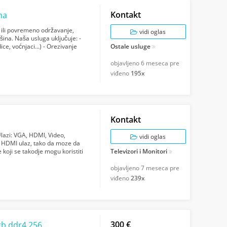
Kontakt
na
o ili povremeno održavanje,
vidi oglas
ina. Naša usluga uključuje: -
ice, voćnjaci...) - Orezivanje
Ostale usluge
objavljeno
6 meseca pre
viđeno
195x
Kontakt
lazi: VGA, HDMI, Video,
vidi oglas
/ HDMI ulaz, tako da moze da
 koji se takodje mogu koristiti
Televizori i Monitori
objavljeno
7 meseca pre
viđeno
239x
300 €
Gaming Dell Optiplex i5 6500,Gtx 1650,16gb ddr4,256gb nvme