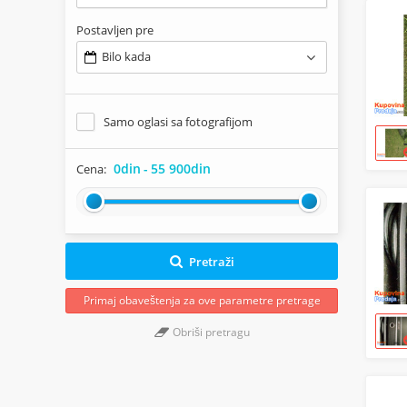
Postavljen pre
Bilo kada
Samo oglasi sa fotografijom
0din
-
55 900din
Cena:
Pretraži
Primaj obaveštenja za ove parametre pretrage
Obriši pretragu