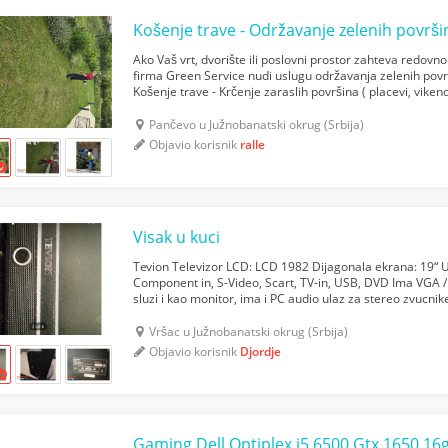
Košenje trave - Održavanje zelenih površi
Ako Vaš vrt, dvorište ili poslovni prostor zahteva redovn
firma Green Service nudi uslugu održavanja zelenih površ
Košenje trave - Krčenje zaraslih površina ( placevi, vikend
drveća, žive ograde, tuja, ukrasnih žbu...
Pančevo u Južnobanatski okrug (Srbija)
Objavio korisnik
ralle
Visak u kuci
Tevion Televizor LCD: LCD 1982 Dijagonala ekrana: 19“ U
Component in, S-Video, Scart, TV-in, USB, DVD Ima VGA 
sluzi i kao monitor, ima i PC audio ulaz za stereo zvucnike
kada sluzi kao monitor. Nemam daljinski
Vršac u Južnobanatski okrug (Srbija)
Objavio korisnik
Djordje