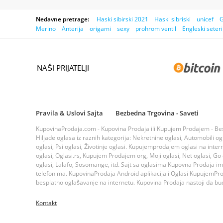
Nedavne pretrage:
Haski sibirski 2021
Haski sibriski
unicef
G
Merino
Anterija
origami
sexy
prohrom ventil
Engleski seteri
NAŠI PRIJATELJI
Pravila & Uslovi Sajta
Bezbedna Trgovina - Saveti
KupovinaProdaja.com - Kupovina Prodaja ili Kupujem Prodajem - Bespla
Hiljade oglasa iz raznih kategorija: Nekretnine oglasi, Automobili ogla
oglasi, Psi oglasi, Životinje oglasi. Kupujemprodajem oglasi na inte
oglasi, Oglasi.rs, Kupujem Prodajem org, Moji oglasi, Net oglasi, Go og
oglasi, Lalafo, Sosomange, itd. Sajt sa oglasima Kupovna Prodaja i
telefonima. KupovinaProdaja Android aplikacija i Oglasi KupujemProda
besplatno oglašavanje na internetu. Kupovina Prodaja nastoji da bude
Kontakt