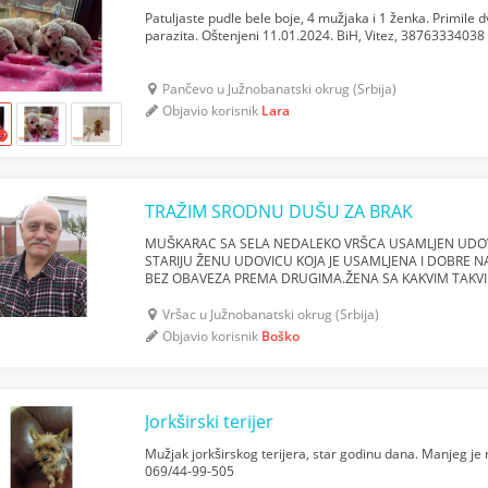
Patuljaste pudle bele boje, 4 mužjaka i 1 ženka. Primile 
parazita. Oštenjeni 11.01.2024. BiH, Vitez, 38763334038
Pančevo u Južnobanatski okrug (Srbija)
Objavio korisnik
Lara
TRAŽIM SRODNU DUŠU ZA BRAK
MUŠKARAC SA SELA NEDALEKO VRŠCA USAMLJEN UDO
STARIJU ŽENU UDOVICU KOJA JE USAMLJENA I DOBRE NA
BEZ OBAVEZA PREMA DRUGIMA.ŽENA SA KAKVIM TAKV
PENZIJU DA MOŽEMO PRISTOJNO ŽIVETI DA SE MEĐU
POŠTUJEMO I DA ŽIVIMO ...
Vršac u Južnobanatski okrug (Srbija)
Objavio korisnik
Boško
Jorkširski terijer
Mužjak jorkširskog terijera, star godinu dana. Manjeg je r
069/44-99-505