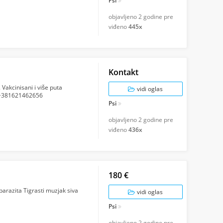
Psi
objavljeno
2 godine pre
viđeno
445x
Kontakt
 Vakcinisani i više puta
vidi oglas
vo +381621462656
Psi
objavljeno
2 godine pre
viđeno
436x
180 €
 parazita Tigrasti muzjak siva
vidi oglas
Psi
objavljeno
2 godine pre