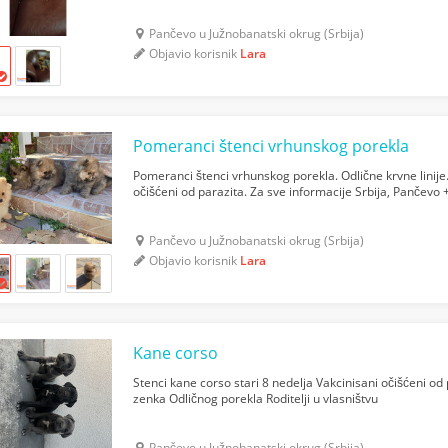
Pančevo u Južnobanatski okrug (Srbija)
Objavio korisnik
Lara
Pomeranci štenci vrhunskog porekla
Pomeranci štenci vrhunskog porekla. Odlične krvne linije.
očišćeni od parazita. Za sve informacije Srbija, Panče
Pančevo u Južnobanatski okrug (Srbija)
Objavio korisnik
Lara
Kane corso
Stenci kane corso stari 8 nedelja Vakcinisani očišćeni od
zenka Odličnog porekla Roditelji u vlasništvu
Pančevo u Južnobanatski okrug (Srbija)