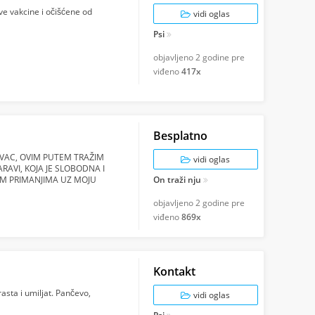
dve vakcine i očišćene od
vidi oglas
Psi
objavljeno
2 godine pre
viđeno
417x
Besplatno
VAC, OVIM PUTEM TRAŽIM
vidi oglas
RAVI, KOJA JE SLOBODNA I
IM PRIMANJIMA UZ MOJU
On traži nju
SOBNO UVAŽAVAMO VOLIMO I
objavljeno
2 godine pre
viđeno
869x
Kontakt
asta i umiljat. Pančevo,
vidi oglas