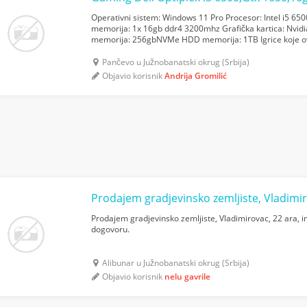
Operativni sistem: Windows 11 Pro Procesor: Intel i5 65
memorija: 1x 16gb ddr4 3200mhz Grafička kartica: Nvi
memorija: 256gbNVMe HDD memorija: 1TB Igrice koje o
problema u 1080p: Gta 5 online 90fps normal/high Beam
Pančevo u Južnobanatski okrug (Srbija)
Objavio korisnik
Andrija Gromilić
Prodajem gradjevinsko zemljiste, Vladimirovac, 22 ara, i
dogovoru.
Alibunar u Južnobanatski okrug (Srbija)
Objavio korisnik
nelu gavrile