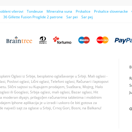
obleni vilerovi
Tondeuse
Mineralna vuna
Prskalice
Prskalice slovenacke
36 Gillette Fusion Proglide 2 patrone
Sar pei
Sar pej
B
tni Oglasi iz Srbije, besplatno oglašavanje u Srbiji. Mali oglasi -
R
si, Poslovi oglasi, Lični oglasi, Telefoni oglasi, Računari i laptopovi
S
rnetu. Slični sajtovi su Kupujem prodajem, Svaštara, Mojtrg, Halo
lasi ili Googlasi, Srbija oglasi, mali oglasi, Bazar oglasi, Hit
J
ma moderan diyajn, prilago]en računarima tabletima i mobilnim
jem Iphone aplikacija je u izradi i uskoro će biti gotova za
 najveći sajt za oglase u Srbiji, Crnoj Gori, Bosni, na Balkanu!
O