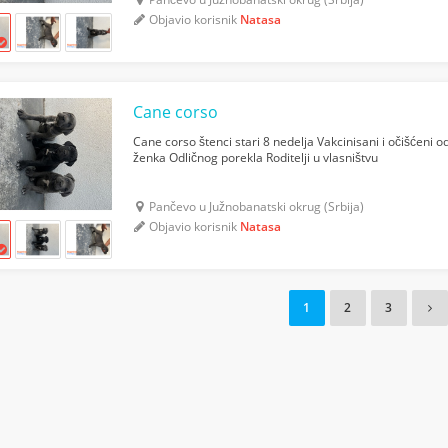
Objavio korisnik
Natasa
Cane corso
Cane corso štenci stari 8 nedelja Vakcinisani i očišćeni o
ženka Odličnog porekla Roditelji u vlasništvu
Pančevo u Južnobanatski okrug (Srbija)
Objavio korisnik
Natasa
1
2
3