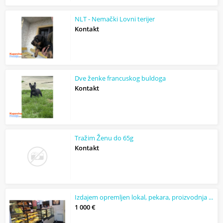
NLT - Nemački Lovni terijer
Kontakt
Dve ženke francuskog buldoga
Kontakt
Tražim Ženu do 65g
Kontakt
Izdajem opremljen lokal, pekara, proizvodnja kolača, kuhinja
1 000 €