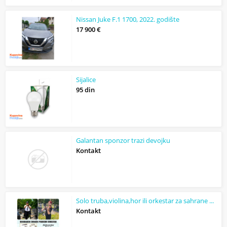
Nissan Juke F.1 1700, 2022. godište
17 900 €
Sijalice
95 din
Galantan sponzor trazi devojku
Kontakt
Solo truba,violina,hor ili orkestar za sahrane pogrebe
Kontakt