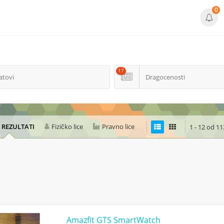
0
17
atovi
Dragocenosti
I REZULTATI
Fizičko lice
Pravno lice
1 - 12 od 11
Amazfit GTS SmartWatch