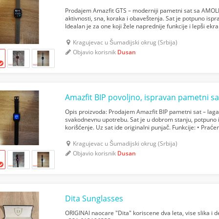
Prodajem Amazfit GTS – moderniji pametni sat sa AMO
aktivnosti, sna, koraka i obaveštenja. Sat je potpuno isp
Idealan je za one koji žele naprednije funkcije i lepši ekran
Zepp Life aplikaciju Uključite Bluetooth Napravi...
Kragujevac u Šumadijski okrug (Srbija)
Objavio korisnik
Dusan
Amazfit BIP povoljno, ispravan pametni sa
Opis proizvoda: Prodajem Amazfit BIP pametni sat – laga
svakodnevnu upotrebu. Sat je u dobrom stanju, potpuno 
korišćenje. Uz sat ide originalni punjač. Funkcije: • Praće
Praćenje sna • Osnovne pametne funkcije (notifikac...
Kragujevac u Šumadijski okrug (Srbija)
Objavio korisnik
Dusan
Dita Sunglasses
ORIGINAl naocare "Dita" koriscene dva leta, vise slika i d