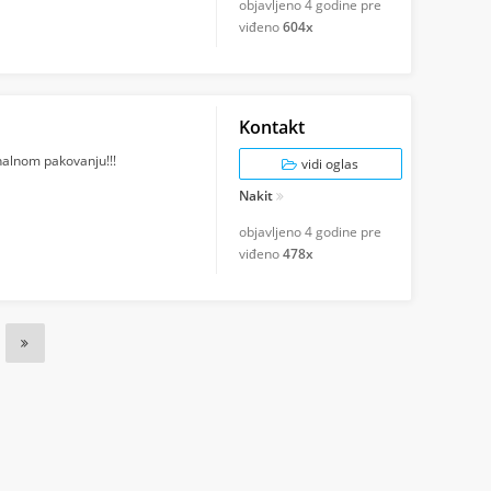
objavljeno
4 godine pre
viđeno
604x
Kontakt
alnom pakovanju!!!
vidi oglas
Nakit
objavljeno
4 godine pre
viđeno
478x