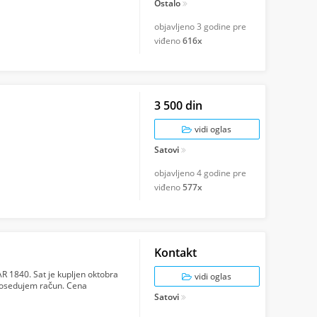
Ostalo
objavljeno
3 godine pre
viđeno
616x
3 500 din
vidi oglas
Satovi
objavljeno
4 godine pre
viđeno
577x
Kontakt
 1840. Sat je kupljen oktobra
vidi oglas
 posedujem račun. Cena
Satovi