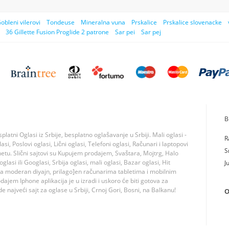
obleni vilerovi
Tondeuse
Mineralna vuna
Prskalice
Prskalice slovenacke
36 Gillette Fusion Proglide 2 patrone
Sar pei
Sar pej
B
tni Oglasi iz Srbije, besplatno oglašavanje u Srbiji. Mali oglasi -
R
si, Poslovi oglasi, Lični oglasi, Telefoni oglasi, Računari i laptopovi
S
rnetu. Slični sajtovi su Kupujem prodajem, Svaštara, Mojtrg, Halo
lasi ili Googlasi, Srbija oglasi, mali oglasi, Bazar oglasi, Hit
J
ma moderan diyajn, prilago]en računarima tabletima i mobilnim
jem Iphone aplikacija je u izradi i uskoro će biti gotova za
 najveći sajt za oglase u Srbiji, Crnoj Gori, Bosni, na Balkanu!
O