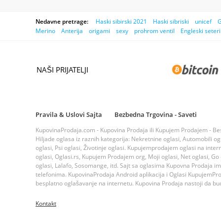
Nedavne pretrage:
Haski sibirski 2021
Haski sibriski
unicef
G
Merino
Anterija
origami
sexy
prohrom ventil
Engleski seteri
NAŠI PRIJATELJI
Pravila & Uslovi Sajta
Bezbedna Trgovina - Saveti
KupovinaProdaja.com - Kupovina Prodaja ili Kupujem Prodajem - Bespla
Hiljade oglasa iz raznih kategorija: Nekretnine oglasi, Automobili ogla
oglasi, Psi oglasi, Životinje oglasi. Kupujemprodajem oglasi na inte
oglasi, Oglasi.rs, Kupujem Prodajem org, Moji oglasi, Net oglasi, Go og
oglasi, Lalafo, Sosomange, itd. Sajt sa oglasima Kupovna Prodaja i
telefonima. KupovinaProdaja Android aplikacija i Oglasi KupujemProda
besplatno oglašavanje na internetu. Kupovina Prodaja nastoji da bude
Kontakt