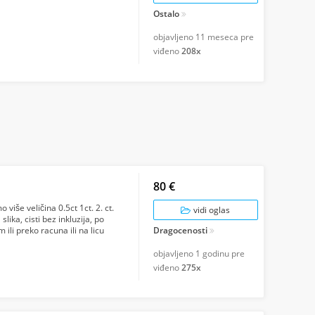
Ostalo
objavljeno
11 meseca pre
viđeno
208x
80 €
iše veličina 0.5ct 1ct. 2. ct.
vidi oglas
lika, cisti bez inkluzija, po
ili preko racuna ili na licu
Dragocenosti
objavljeno
1 godinu pre
viđeno
275x