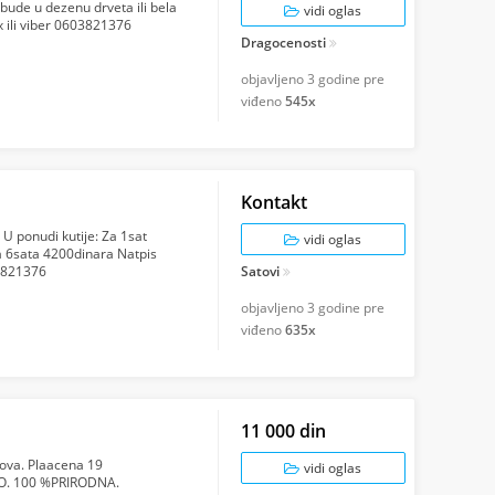
bude u dezenu drveta ili bela
vidi oglas
ox ili viber 0603821376
Dragocenosti
objavljeno
3 godine pre
viđeno
545x
Kontakt
e U ponudi kutije: Za 1sat
vidi oglas
 6sata 4200dinara Natpis
03821376
Satovi
objavljeno
3 godine pre
viđeno
635x
11 000 din
nova. Plaacena 19
vidi oglas
NO. 100 %PRIRODNA.