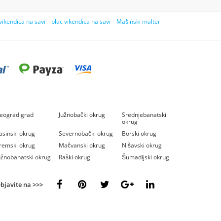
vikendica na savi
plac vikendica na savi
Mašinski malter
eograd grad
Južnobački okrug
Srednjebanatski
okrug
asinski okrug
Severnobački okrug
Borski okrug
remski okrug
Mačvanski okrug
Nišavski okrug
užnobanatski okrug
Raški okrug
Šumadijski okrug
bjavite na >>>