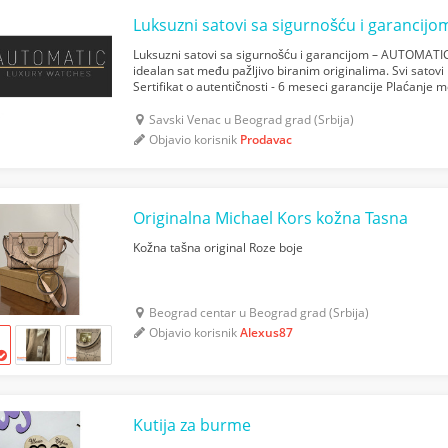
Luksuzni satovi sa sigurnošću i garancijom – AUTOMATI
idealan sat među pažljivo biranim originalima. Svi satovi
Sertifikat o autentičnosti - 6 meseci garancije Plaćanje m
zamena takođe dostupni. Pogledajte ponudu odmah: www
Savski Venac u Beograd grad (Srbija)
Objavio korisnik
Prodavac
Originalna Michael Kors kožna Tasna
Kožna tašna original Roze boje
Beograd centar u Beograd grad (Srbija)
Objavio korisnik
Alexus87
Kutija za burme