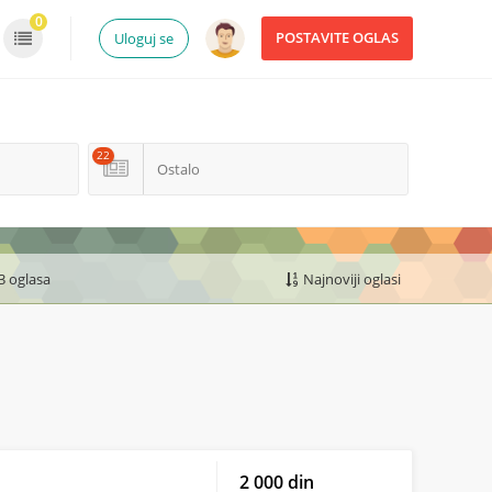
0
POSTAVITE OGLAS
Uloguj se
22
Ostalo
3 oglasa
Najnoviji oglasi
2 000 din