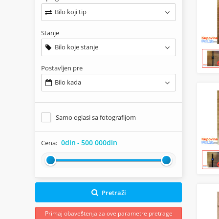
Bilo koji tip
Stanje
Bilo koje stanje
Postavljen pre
Bilo kada
Samo oglasi sa fotografijom
0din
-
500 000din
Cena:
Pretraži
Primaj obaveštenja za ove parametre pretrage