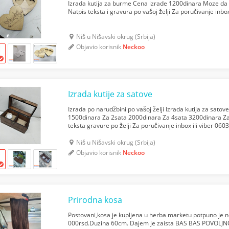
Izrada kutija za burme Cena izrade 1200dinara Moze da 
Natpis teksta i gravura po vašoj želji Za poručivanje inb
Niš u Nišavski okrug (Srbija)
Objavio korisnik
Neckoo
Izrada kutije za satove
Izrada po narudžbini po vašoj želji Izrada kutija za satov
1500dinara Za 2sata 2000dinara Za 4sata 3200dinara Za
teksta gravure po želji Za poručivanje inbox ili viber 06
Niš u Nišavski okrug (Srbija)
Objavio korisnik
Neckoo
Prirodna kosa
Postovani,kosa je kupljena u herba marketu potpuno je 
000rsd.Duzina 60cm. Dajem je zaista BAS BAS POVOLJ