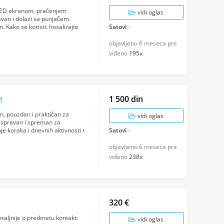
LED ekranom, praćenjem
vidi oglas
ravan i dolazi sa punjačem.
. Kako se koristi: Instalirajte
Satovi
objavljeno
6 meseca pre
viđeno
195x
1 500 din
t
n, pouzdan i praktičan za
vidi oglas
ispravan i spreman za
nje koraka i dnevnih aktivnosti •
Satovi
objavljeno
6 meseca pre
viđeno
238x
320 €
etaljnije o predmetu kontakt:
vidi oglas