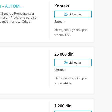
Kontakt
Luksuzni satovi sa sigurnošću i garancijom – AUTOMATIC Beograd
C Beograd Pronađite svoj
vidi oglas
 imaju: - Provereno poreklo -
oguće i na rate. Otkup i
Satovi
...
objavljeno
1 godinu pre
viđeno
477x
25 000 din
vidi oglas
Ostalo
objavljeno
1 godinu pre
viđeno
443x
1 200 din