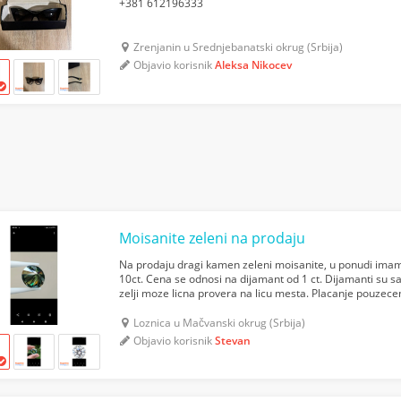
+381 612196333
Zrenjanin u Srednjebanatski okrug (Srbija)
Objavio korisnik
Aleksa Nikocev
Moisanite zeleni na prodaju
Na prodaju dragi kamen zeleni moisanite, u ponudi imamo v
10ct. Cena se odnosi na dijamant od 1 ct. Dijamanti su sa s
zelji moze licna provera na licu mesta. Placanje pouzecem 
mesta. Postoji mogucnost narucivanja...
Loznica u Mačvanski okrug (Srbija)
Objavio korisnik
Stevan