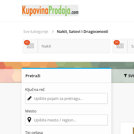
Sve kategorije
Nakit, Satovi i Dragocenosti
45
30
Nakit
S
Pretraži
SV
Ključna reč
Mesto
Tip oglasa