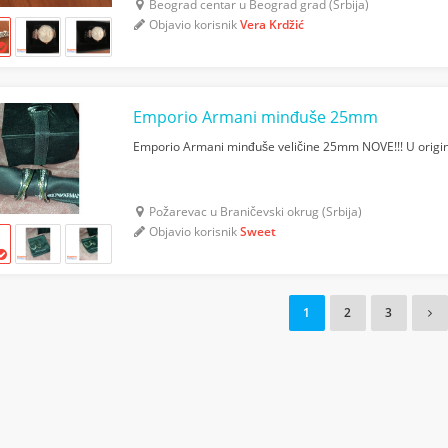
Beograd centar u Beograd grad (Srbija)
Objavio korisnik
Vera Krdžić
Emporio Armani minđuše 25mm
Emporio Armani minđuše veličine 25mm NOVE!!! U origin
Požarevac u Braničevski okrug (Srbija)
Objavio korisnik
Sweet
1
2
3