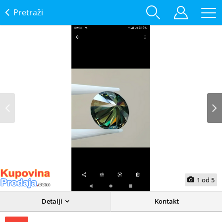
Pretraži
Prev
Next
1
od
5
Detalji
Kontakt