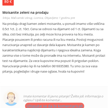
80 €
Moisanite zeleni na prodaju
Srbija, Mačvanski okrug, Loznica,
Objavljeno 1 godinu pre
Na prodaju dragi kamen zeleni moisanite, u ponudi imamo više veličina
0.5ct 1ct. 2. ct. 10ct. Cena se odnosi na dijamant od 1 ct. Dijamanti su sa
slika, cisti bez inkluzija, po zelji moze licna provera na licu mesta.
Placanje pouzecem ili preko racuna ili na licu mesta. Postoji mogucnost
narucivanja unapred uz davanje dela kapare. Moisanite je kamen po
karakteristikama najslicniji dijamantu i njegova idealna zamena. Koga
zanima vise o tome može da pronađe ima na internetu. Moisanit prolazi
test na dijamante. Za vece kupovine ima popust ili prigodan poklon.
Narucivanje preko kp ili na telefon 0616935380. Tu smo za sva vasa
pitanja, pogledajte i druge nase oglase, hvala na kupovini!
Imate komentar ili javno pitanje? Želite još informacija o
oglasu? Upišite komentar...
Ulogujte se da bi komentarisali