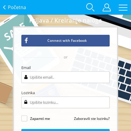
Početna
Prijava / Kreiranje naloga
Connect with Facebook
or
Email
Lozinka
Zapamti me
Zaboravili ste lozinku?