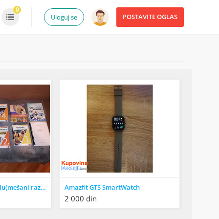
0
POSTAVITE OGLAS
Uloguj se
Knjige za srednju skolu(mešani razredi)
Amazfit GTS SmartWatch
2 000 din