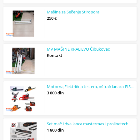
Mašina za Sečenje Stiropora
250 €
MV MAŠINE KRALJEVO Čibukovac
Kontakt
Motorna,Električna testera, oštrač lanaca-FISKALNI RAČUN
3 800 din
Set mač i dva lanca mastermax i prolinetech
1 800 din