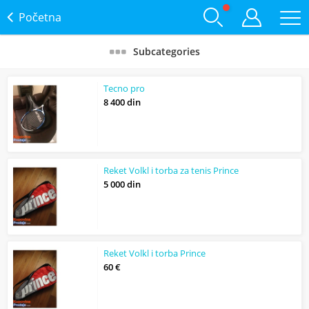
Početna
Subcategories
Tecno pro
8 400 din
Reket Volkl i torba za tenis Prince
5 000 din
Reket Volkl i torba Prince
60 €