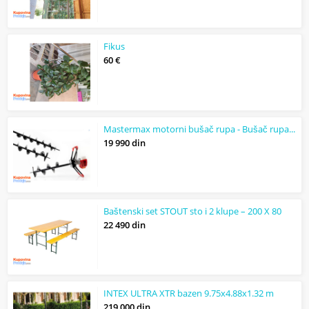
Fikus
60 €
Mastermax motorni bušač rupa - Bušač rupa od 5.2 KS
19 990 din
Baštenski set STOUT sto i 2 klupe – 200 X 80
22 490 din
INTEX ULTRA XTR bazen 9.75x4.88x1.32 m
219 000 din