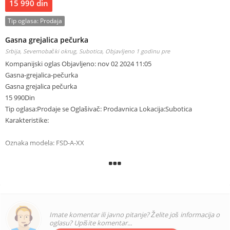
15 990 din
Tip oglasa:
Prodaja
Gasna grejalica pečurka
Srbija, Severnobački okrug, Subotica,
Objavljeno 1 godinu pre
Kompanijski oglas Objavljeno: nov 02 2024 11:05
Gasna-grejalica-pečurka
Gasna grejalica pečurka
15 990Din
Tip oglasa:Prodaje se Oglašivač: Prodavnica Lokacija:Subotica
Karakteristike:
Oznaka modela: FSD-A-XX
Samo za spoljnu upotrebu
Koristite samo propan gas
Pritisak u gorioniku: 30 mbar
Imate komentar ili javno pitanje? Želite još informacija o
oglasu? Upišite komentar...