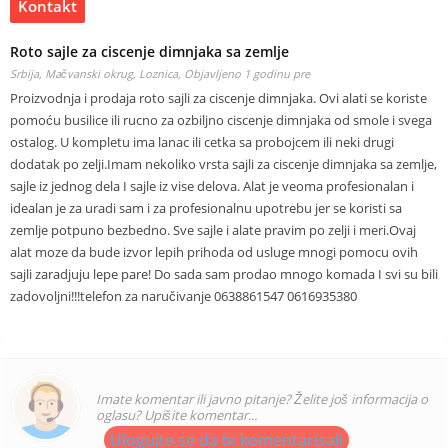
Kontakt
Roto sajle za ciscenje dimnjaka sa zemlje
Srbija, Mačvanski okrug, Loznica,
Objavljeno 1 godinu pre
Proizvodnja i prodaja roto sajli za ciscenje dimnjaka. Ovi alati se koriste
pomoću busilice ili rucno za ozbiljno ciscenje dimnjaka od smole i svega
ostalog. U kompletu ima lanac ili cetka sa probojcem ili neki drugi
dodatak po zelji.Imam nekoliko vrsta sajli za ciscenje dimnjaka sa zemlje,
sajle iz jednog dela I sajle iz vise delova. Alat je veoma profesionalan i
idealan je za uradi sam i za profesionalnu upotrebu jer se koristi sa
zemlje potpuno bezbedno. Sve sajle i alate pravim po zelji i meri.Ovaj
alat moze da bude izvor lepih prihoda od usluge mnogi pomocu ovih
sajli zaradjuju lepe pare! Do sada sam prodao mnogo komada I svi su bili
zadovoljni!!!telefon za naručivanje 0638861547 0616935380
Imate komentar ili javno pitanje? Želite još informacija o
oglasu? Upišite komentar...
Ulogujte se da bi komentarisali