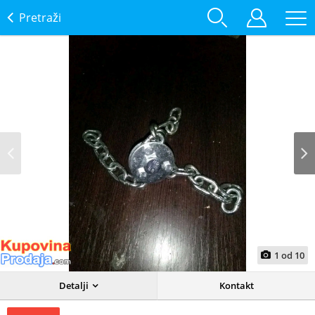
Pretraži
Prev
Next
1
od
10
Detalji
Kontakt