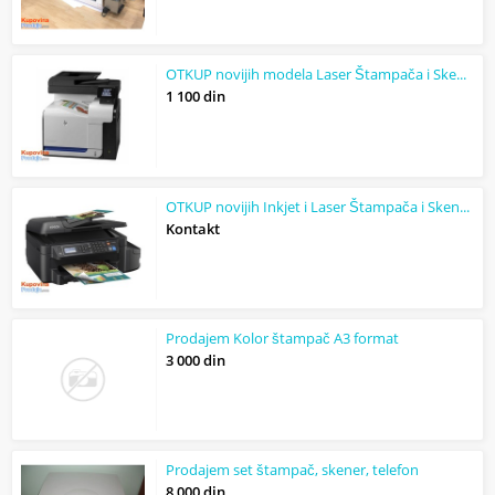
OTKUP novijih modela Laser Štampača i Skenera
1 100 din
OTKUP novijih Inkjet i Laser Štampača i Skenera HP, Canon, Epson, Lexmark, Xerox...
Kontakt
Prodajem Kolor štampač A3 format
3 000 din
Prodajem set štampač, skener, telefon
8 000 din