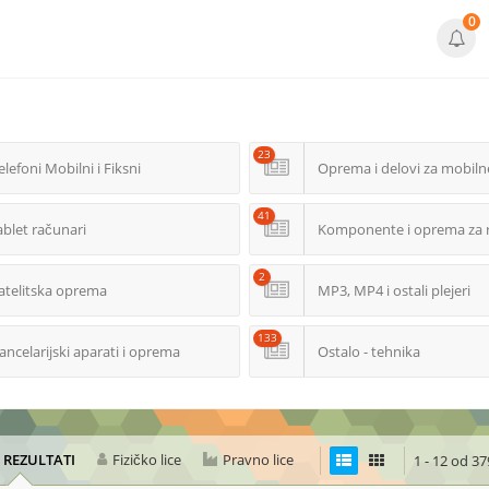
0
23
elefoni Mobilni i Fiksni
Oprema i delovi za mobiln
41
ablet računari
Komponente i oprema za 
2
atelitska oprema
MP3, MP4 i ostali plejeri
133
ancelarijski aparati i oprema
Ostalo - tehnika
I REZULTATI
Fizičko lice
Pravno lice
1 - 12 od 37