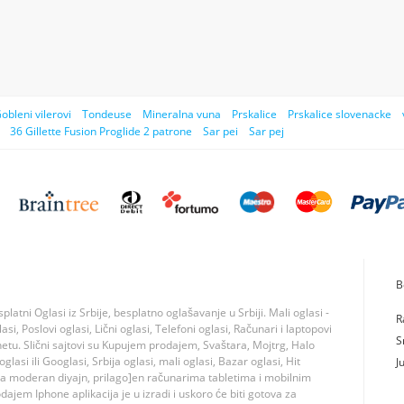
obleni vilerovi
Tondeuse
Mineralna vuna
Prskalice
Prskalice slovenacke
36 Gillette Fusion Proglide 2 patrone
Sar pei
Sar pej
B
tni Oglasi iz Srbije, besplatno oglašavanje u Srbiji. Mali oglasi -
R
si, Poslovi oglasi, Lični oglasi, Telefoni oglasi, Računari i laptopovi
S
rnetu. Slični sajtovi su Kupujem prodajem, Svaštara, Mojtrg, Halo
lasi ili Googlasi, Srbija oglasi, mali oglasi, Bazar oglasi, Hit
J
ma moderan diyajn, prilago]en računarima tabletima i mobilnim
jem Iphone aplikacija je u izradi i uskoro će biti gotova za