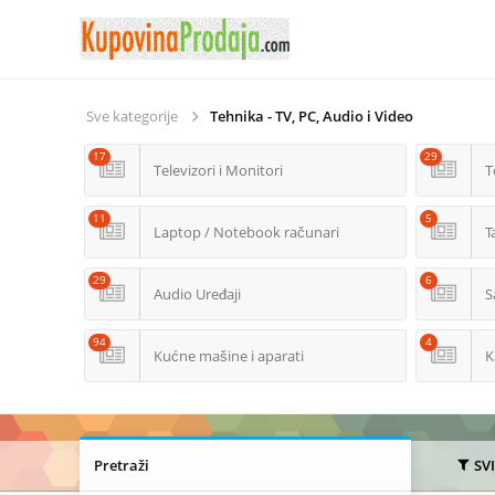
Sve kategorije
Tehnika - TV, PC, Audio i Video
17
29
Televizori i Monitori
T
11
5
Laptop / Notebook računari
T
29
6
Audio Uređaji
S
94
4
Kućne mašine i aparati
K
Pretraži
SV