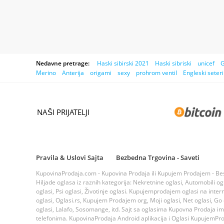
Nedavne pretrage:
Haski sibirski 2021
Haski sibriski
unicef
G
Merino
Anterija
origami
sexy
prohrom ventil
Engleski seteri
NAŠI PRIJATELJI
Pravila & Uslovi Sajta
Bezbedna Trgovina - Saveti
KupovinaProdaja.com - Kupovina Prodaja ili Kupujem Prodajem - Bespla
Hiljade oglasa iz raznih kategorija: Nekretnine oglasi, Automobili ogla
oglasi, Psi oglasi, Životinje oglasi. Kupujemprodajem oglasi na inte
oglasi, Oglasi.rs, Kupujem Prodajem org, Moji oglasi, Net oglasi, Go og
oglasi, Lalafo, Sosomange, itd. Sajt sa oglasima Kupovna Prodaja i
telefonima. KupovinaProdaja Android aplikacija i Oglasi KupujemProda