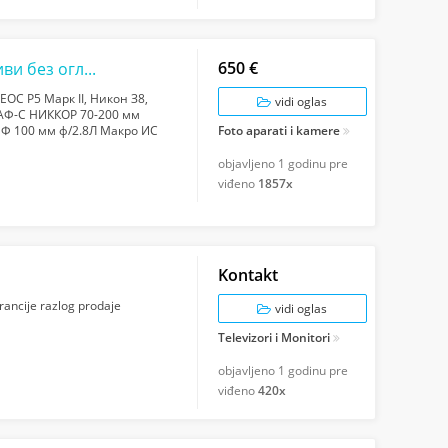
650 €
Нови фотоапарати без огледала, објективи без огледала, SLR фотоапарати
ЕОС Р5 Марк II, Никон З8,
vidi oglas
он АФ-С НИККОР 70-200 мм
 ЕФ 100 мм ф/2.8Л Макро ИС
Foto aparati i kamere
н АФ-С НИККОР 24-70 ...
objavljeno
1 godinu pre
viđeno
1857x
Kontakt
ancije razlog prodaje
vidi oglas
Televizori i Monitori
objavljeno
1 godinu pre
viđeno
420x