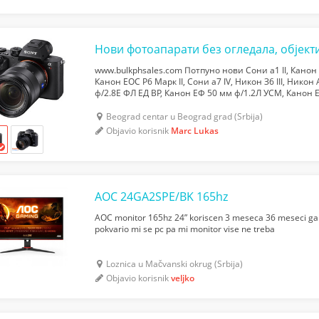
www.bulkphsales.com Потпуно нови Сони а1 II, Канон 
Канон ЕОС Р6 Марк II, Сони а7 IV, Никон З6 III, Ник
ф/2.8Е ФЛ ЕД ВР, Канон ЕФ 50 мм ф/1.2Л УСМ, Канон
УСМ, Канон ЕФ 100-400 мм ф/4.5-5.6Л ИС II УСМ, Нико
Beograd centar u Beograd grad (Srbija)
Objavio korisnik
Marc Lukas
AOC 24GA2SPE/BK 165hz
AOC monitor 165hz 24” koriscen 3 meseca 36 meseci gar
pokvario mi se pc pa mi monitor vise ne treba
Loznica u Mačvanski okrug (Srbija)
Objavio korisnik
veljko