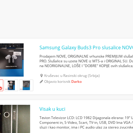
Samsung Galaxy Buds3 Pro slusalice NOV
Prodajem NOVE, ORIGINALNE vrhunske PREMIJUM slušal
PRO. Slušalice su uzete NOVE iz MTS-a i ORIGINAL SU. Do
na NEORIGINALNE, LOŠE I "DOBRE" KOPIJE ovih slušalica,
jeftinije malo, pa nemojte da vam uvale SMEĆE od 10evra
Kruševac u Rasinski okrug (Srbija)
Objavio korisnik
Darko
Visak u kuci
Tevion Televizor LCD: LCD 1982 Dijagonala ekrana: 19“ U
Component in, S-Video, Scart, TV-in, USB, DVD Ima VGA 
sluzi i kao monitor, ima i PC audio ulaz za stereo zvucnike
kada sluzi kao monitor. Nemam daljinski