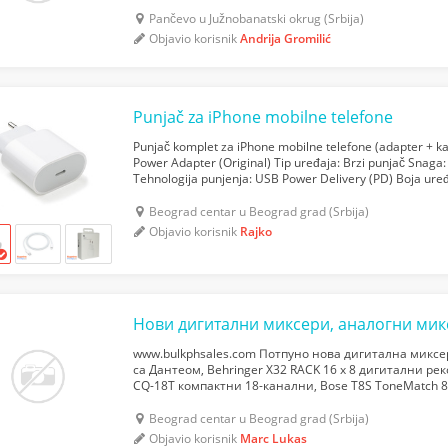
problema u 1080p: Gta 5 online 90fps normal/high Beam
Pančevo u Južnobanatski okrug (Srbija)
Objavio korisnik
Andrija Gromilić
Punjač za iPhone mobilne telefone
Punjač komplet za iPhone mobilne telefone (adapter + ka
Power Adapter (Original) Tip uređaja: Brzi punjač Snaga
Tehnologija punjenja: USB Power Delivery (PD) Boja ure
brzo punjenje novijih modela iPhone, Ojačan i dugotraja..
Beograd centar u Beograd grad (Srbija)
Objavio korisnik
Rajko
www.bulkphsales.com Потпуно нова дигитална микс
са Дантеом, Behringer X32 RACK 16 x 8 дигитални рек
CQ-18T компактни 18-канални, Bose T8S ToneMatch 
USB интерфејс, Allen & Heath XB-14² компактни Broadc
Beograd centar u Beograd grad (Srbija)
Objavio korisnik
Marc Lukas