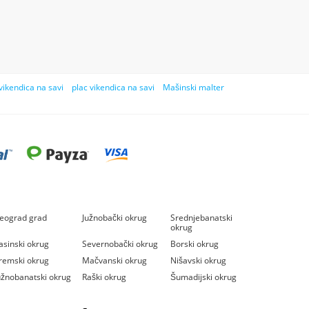
vikendica na savi
plac vikendica na savi
Mašinski malter
eograd grad
Južnobački okrug
Srednjebanatski
okrug
asinski okrug
Severnobački okrug
Borski okrug
remski okrug
Mačvanski okrug
Nišavski okrug
užnobanatski okrug
Raški okrug
Šumadijski okrug