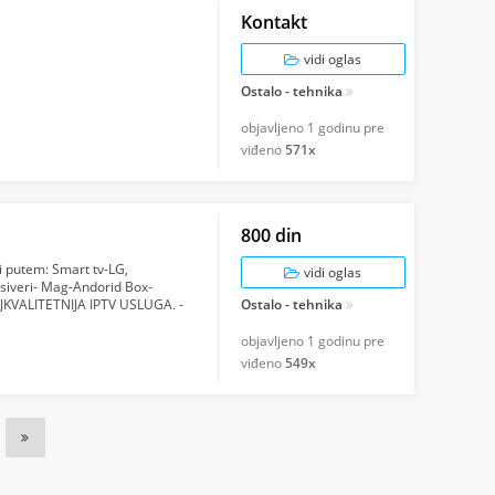
Kontakt
vidi oglas
Ostalo - tehnika
objavljeno
1 godinu pre
viđeno
571x
800 din
ti putem: Smart tv-LG,
vidi oglas
Resiveri- Mag-Andorid Box-
AJKVALITETNIJA IPTV USLUGA. -
Ostalo - tehnika
..
objavljeno
1 godinu pre
viđeno
549x