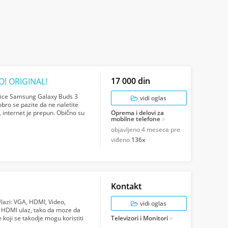
17 000 din
O! ORIGINAL!
ice Samsung Galaxy Buds 3
vidi oglas
bro se pazite da ne naletite
 internet je prepun. Obično su
Oprema i delovi za
mobilne telefone
...
objavljeno
4 meseca pre
viđeno
136x
Kontakt
lazi: VGA, HDMI, Video,
vidi oglas
/ HDMI ulaz, tako da moze da
 koji se takodje mogu koristiti
Televizori i Monitori