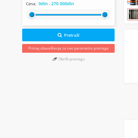
0din
-
270 000din
Cena:
Pretraži
Primaj obaveštenja za ove parametre pretrage
Obriši pretragu