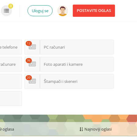
0
POSTAVITE OGLAS
Uloguj se
12
e telefone
PC računari
36
računare
Foto aparati i kamere
20
Štampači i skeneri
9 oglasa
Najnoviji oglasi