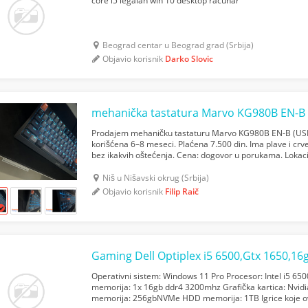
core i5 legalan win 10 desktop racunar
Beograd centar u Beograd grad (Srbija)
Objavio korisnik
Darko Slovic
mehanička tastatura Marvo KG980B EN-B 
Prodajem mehaničku tastaturu Marvo KG980B EN-B (US
korišćena 6–8 meseci. Plaćena 7.500 din. Ima plave i crve
bez ikakvih oštećenja. Cena: dogovor u porukama. Lokaci
(može ODMAH!). Molim vas samo realne ponude — ako tr
Niš u Nišavski okrug (Srbija)
Objavio korisnik
Filip Raič
Operativni sistem: Windows 11 Pro Procesor: Intel i5 65
memorija: 1x 16gb ddr4 3200mhz Grafička kartica: Nvi
memorija: 256gbNVMe HDD memorija: 1TB Igrice koje o