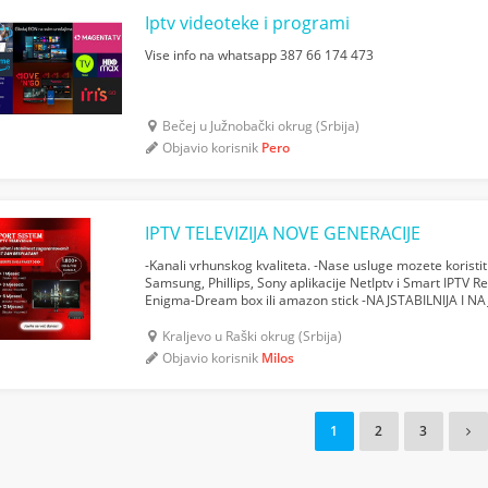
Iptv videoteke i programi
Vise info na whatsapp 387 66 174 473
Bečej u Južnobački okrug (Srbija)
Objavio korisnik
Pero
IPTV TELEVIZIJA NOVE GENERACIJE
-Kanali vrhunskog kvaliteta. -Nase usluge mozete koristi
Samsung, Phillips, Sony aplikacije NetIptv i Smart IPTV 
Enigma-Dream box ili amazon stick -NAJSTABILNIJA I N
Vracanje unazad 72 -Dostupno bilo gdje u svijetu. -Iskoris.
Kraljevo u Raški okrug (Srbija)
Objavio korisnik
Milos
1
2
3