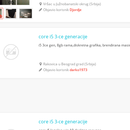
Vršac u Južnobanatski okrug (Srbija)
Objavio korisnik
Djordje
core i5 3-ce generacije
i5 3ce gen, 8gb rama,diskretna grafika, brendirana masi
Rakovica u Beograd grad (Srbija)
Objavio korisnik
darko1973
core i5 3-ce generacije