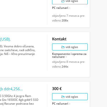
vidi oglas
PC računari
objavljeno
7 meseca pre
viđeno
208x
Kontakt
(USB).
B). Veoma dobro očuvana,
vidi oglas
ne switcheve, radi odlično,
ja: Niš – lično preuzimanje
Komponente i oprema za
računare
ažite...
objavljeno
8 meseca pre
viđeno
244x
300 €
Gaming Dell Optiplex i5 6500,Gtx 1650,16gb ddr4,256gb nvme
00 3.50Ghz 4 jezgra Ram
vidi oglas
dia Gtx 1650OC 4gb gddr5 SSD
vaj Racunar podrzava bez
PC računari