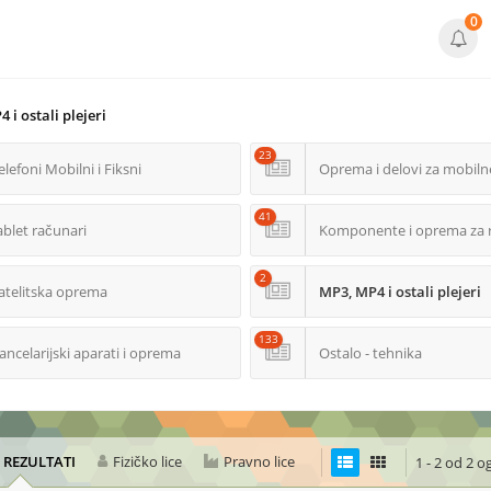
0
 i ostali plejeri
23
elefoni Mobilni i Fiksni
Oprema i delovi za mobiln
41
ablet računari
Komponente i oprema za 
2
atelitska oprema
MP3, MP4 i ostali plejeri
133
ancelarijski aparati i oprema
Ostalo - tehnika
I REZULTATI
Fizičko lice
Pravno lice
1 - 2 od 2 o