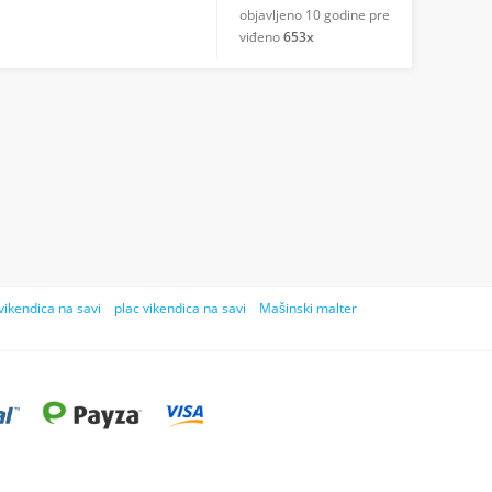
objavljeno
10 godine pre
viđeno
653x
vikendica na savi
plac vikendica na savi
Mašinski malter