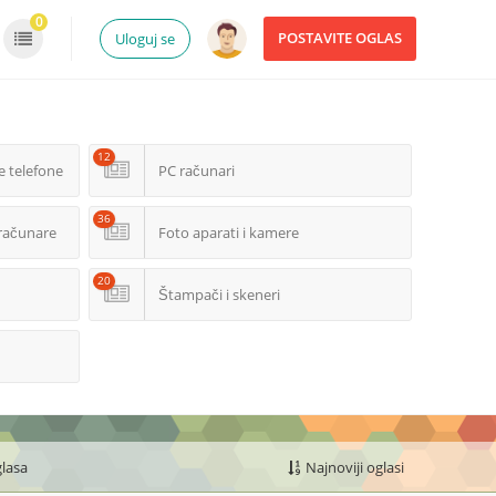
0
POSTAVITE OGLAS
Uloguj se
12
e telefone
PC računari
36
računare
Foto aparati i kamere
20
Štampači i skeneri
glasa
Najnoviji oglasi