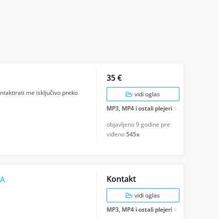
35 €
taktirati me isključivo preko
vidi oglas
MP3, MP4 i ostali plejeri
objavljeno
9 godine pre
viđeno
545x
Kontakt
WA
vidi oglas
MP3, MP4 i ostali plejeri