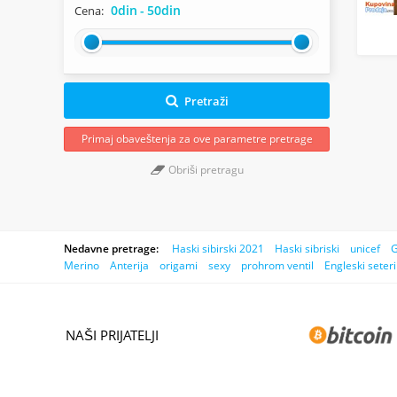
0din
-
50din
Cena:
Pretraži
Primaj obaveštenja za ove parametre pretrage
Obriši pretragu
Nedavne pretrage:
Haski sibirski 2021
Haski sibriski
unicef
G
Merino
Anterija
origami
sexy
prohrom ventil
Engleski seteri
NAŠI PRIJATELJI