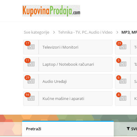
Sve kategorije
Tehnika - TV, PC, Audio i Video
MP3, MP4
17
29
Televizori i Monitori
T
11
5
Laptop / Notebook računari
T
29
6
Audio Uređaji
S
94
4
Kućne mašine i aparati
K
Pretraži
SV