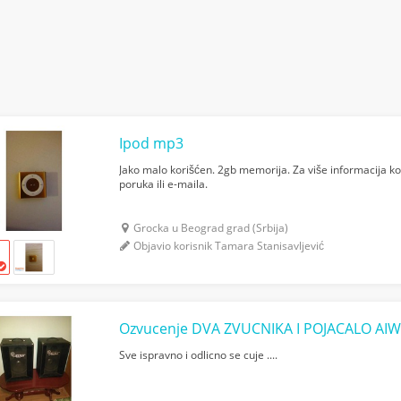
Ipod mp3
Jako malo korišćen. 2gb memorija. Za više informacija kon
poruka ili e-maila.
Grocka u Beograd grad (Srbija)
Objavio korisnik Tamara Stanisavljević
Ozvucenje DVA ZVUCNIKA I POJACALO AI
Sve ispravno i odlicno se cuje ....