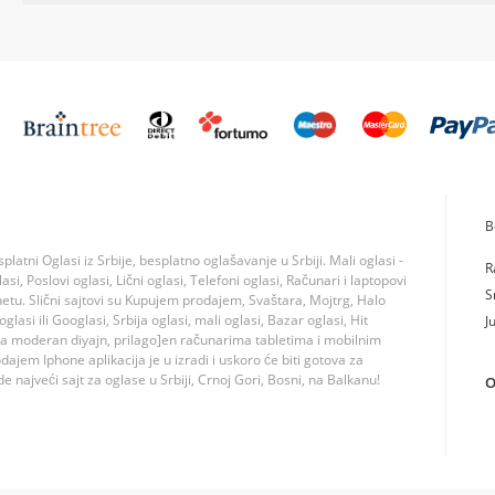
B
tni Oglasi iz Srbije, besplatno oglašavanje u Srbiji. Mali oglasi -
R
si, Poslovi oglasi, Lični oglasi, Telefoni oglasi, Računari i laptopovi
S
rnetu. Slični sajtovi su Kupujem prodajem, Svaštara, Mojtrg, Halo
lasi ili Googlasi, Srbija oglasi, mali oglasi, Bazar oglasi, Hit
J
ma moderan diyajn, prilago]en računarima tabletima i mobilnim
jem Iphone aplikacija je u izradi i uskoro će biti gotova za
 najveći sajt za oglase u Srbiji, Crnoj Gori, Bosni, na Balkanu!
O