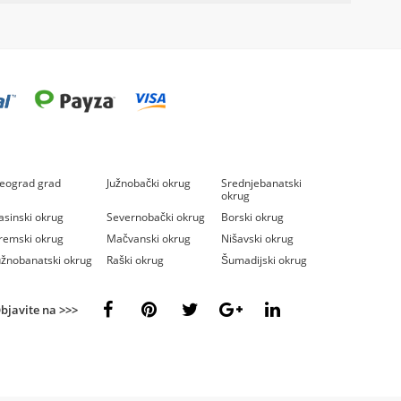
eograd grad
Južnobački okrug
Srednjebanatski
okrug
asinski okrug
Severnobački okrug
Borski okrug
remski okrug
Mačvanski okrug
Nišavski okrug
užnobanatski okrug
Raški okrug
Šumadijski okrug
bjavite na >>>