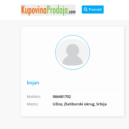
Pretraži
bojan
Mobilni:
066481702
Mesto:
Užice, Zlatiborski okrug, Srbija