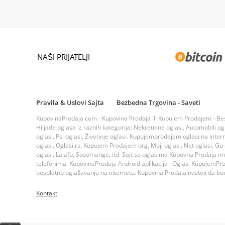
NAŠI PRIJATELJI
Pravila & Uslovi Sajta
Bezbedna Trgovina - Saveti
KupovinaProdaja.com - Kupovina Prodaja ili Kupujem Prodajem - Bespla
Hiljade oglasa iz raznih kategorija: Nekretnine oglasi, Automobili ogla
oglasi, Psi oglasi, Životinje oglasi. Kupujemprodajem oglasi na inte
oglasi, Oglasi.rs, Kupujem Prodajem org, Moji oglasi, Net oglasi, Go og
oglasi, Lalafo, Sosomange, itd. Sajt sa oglasima Kupovna Prodaja i
telefonima. KupovinaProdaja Android aplikacija i Oglasi KupujemProda
besplatno oglašavanje na internetu. Kupovina Prodaja nastoji da bude
Kontakt