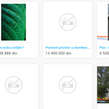
es vodu a biljke ?
Poslovni prostor u stambenoj zgradi, renoviran
88 888 din
13 400 000 din
4 500