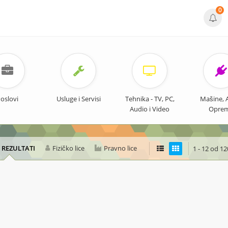
0
oslovi
Usluge i Servisi
Tehnika - TV, PC,
Mašine, Al
Audio i Video
Opre
I REZULTATI
Fizičko lice
Pravno lice
1 - 12 od 1