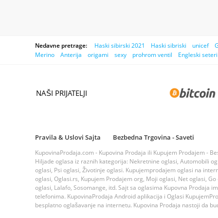
Nedavne pretrage:
Haski sibirski 2021
Haski sibriski
unicef
G
Merino
Anterija
origami
sexy
prohrom ventil
Engleski seteri
NAŠI PRIJATELJI
Pravila & Uslovi Sajta
Bezbedna Trgovina - Saveti
KupovinaProdaja.com - Kupovina Prodaja ili Kupujem Prodajem - Bespla
Hiljade oglasa iz raznih kategorija: Nekretnine oglasi, Automobili ogla
oglasi, Psi oglasi, Životinje oglasi. Kupujemprodajem oglasi na inte
oglasi, Oglasi.rs, Kupujem Prodajem org, Moji oglasi, Net oglasi, Go og
oglasi, Lalafo, Sosomange, itd. Sajt sa oglasima Kupovna Prodaja i
telefonima. KupovinaProdaja Android aplikacija i Oglasi KupujemProda
besplatno oglašavanje na internetu. Kupovina Prodaja nastoji da bude