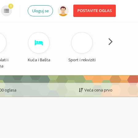
0
POSTAVITE OGLAS
Uloguj se
ati i
Kuća i Bašta
Sport i rekviziti
Odeća i Obuć
ma
200 oglasa
Veća cena prvo