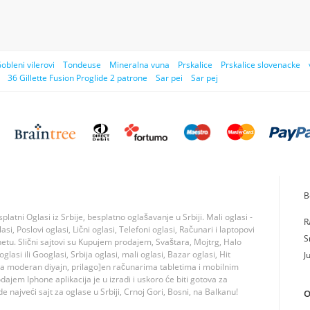
obleni vilerovi
Tondeuse
Mineralna vuna
Prskalice
Prskalice slovenacke
36 Gillette Fusion Proglide 2 patrone
Sar pei
Sar pej
B
tni Oglasi iz Srbije, besplatno oglašavanje u Srbiji. Mali oglasi -
R
si, Poslovi oglasi, Lični oglasi, Telefoni oglasi, Računari i laptopovi
S
rnetu. Slični sajtovi su Kupujem prodajem, Svaštara, Mojtrg, Halo
lasi ili Googlasi, Srbija oglasi, mali oglasi, Bazar oglasi, Hit
J
ma moderan diyajn, prilago]en računarima tabletima i mobilnim
jem Iphone aplikacija je u izradi i uskoro će biti gotova za
 najveći sajt za oglase u Srbiji, Crnoj Gori, Bosni, na Balkanu!
O