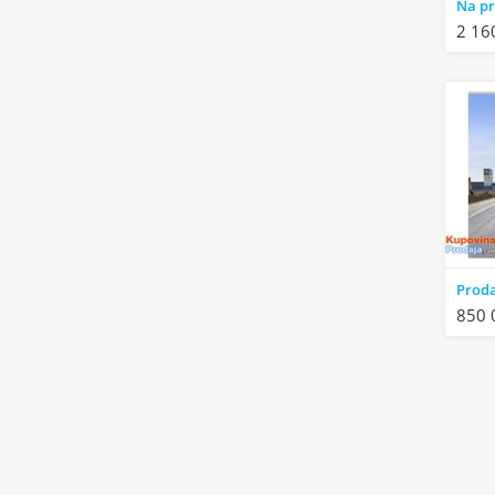
Na pr
2 16
850 