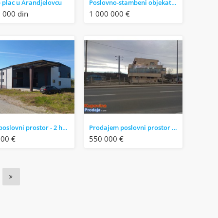
 plac u Arandjelovcu
Poslovno-stambeni objekat u Kraljevu
 000 din
1 000 000 €
Extra poslovni prostor - 2 hale i 8 apartmana/kanc
Prodajem poslovni prostor u Zaječaru
000 €
550 000 €