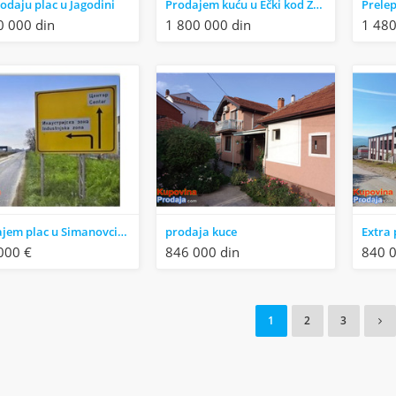
odaju plac u Jagodini
Prodajem kuću u Ečki kod Zrenjanina
Prelep
0 000 din
1 800 000 din
1 480
Prodajem plac u Simanovcima industrijska zona, gradjevinsko zemljiste
prodaja kuce
000 €
846 000 din
840 
1
2
3