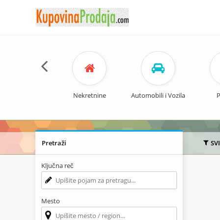
Nekretnine
Automobili i Vozila
P
Pretraži
SV
Ključna reč
Mesto