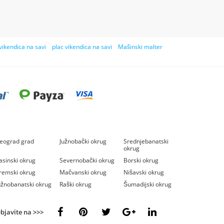
vikendica na savi
plac vikendica na savi
Mašinski malter
eograd grad
Južnobački okrug
Srednjebanatski
okrug
asinski okrug
Severnobački okrug
Borski okrug
remski okrug
Mačvanski okrug
Nišavski okrug
užnobanatski okrug
Raški okrug
Šumadijski okrug
bjavite na >>>