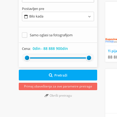
Postavljen pre
Bilo kada
Samo oglasi sa fotografijom
0din
-
88 888 900din
Cena:
Ti pij
88 8
Pretraži
Primaj obaveštenja za ove parametre pretrage
Obriši pretragu