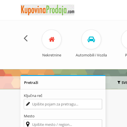
Nekretnine
Automobili i Vozila
P
Pretraži
SV
Ključna reč
Mesto