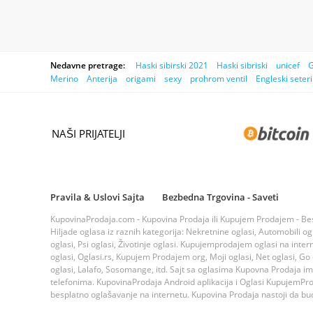
Nedavne pretrage:
Haski sibirski 2021
Haski sibriski
unicef
G
Merino
Anterija
origami
sexy
prohrom ventil
Engleski seteri
NAŠI PRIJATELJI
Pravila & Uslovi Sajta
Bezbedna Trgovina - Saveti
KupovinaProdaja.com - Kupovina Prodaja ili Kupujem Prodajem - Bespla
Hiljade oglasa iz raznih kategorija: Nekretnine oglasi, Automobili ogla
oglasi, Psi oglasi, Životinje oglasi. Kupujemprodajem oglasi na inte
oglasi, Oglasi.rs, Kupujem Prodajem org, Moji oglasi, Net oglasi, Go og
oglasi, Lalafo, Sosomange, itd. Sajt sa oglasima Kupovna Prodaja i
telefonima. KupovinaProdaja Android aplikacija i Oglasi KupujemProda
besplatno oglašavanje na internetu. Kupovina Prodaja nastoji da bude