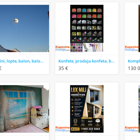
Cepelini, lopte, balon, baloni, cepelin, štampa balona, konfete
Konfete, prodaja konfeta, baloni, balon, štampa,
€
35 €
130 