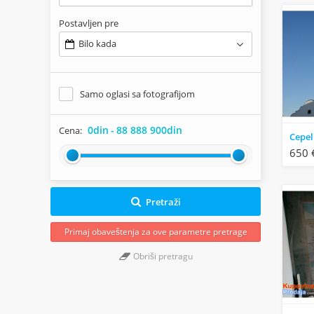
Postavljen pre
Bilo kada
Samo oglasi sa fotografijom
0din
-
88 888 900din
Cena:
650 
Pretraži
Primaj obaveštenja za ove parametre pretrage
Obriši pretragu