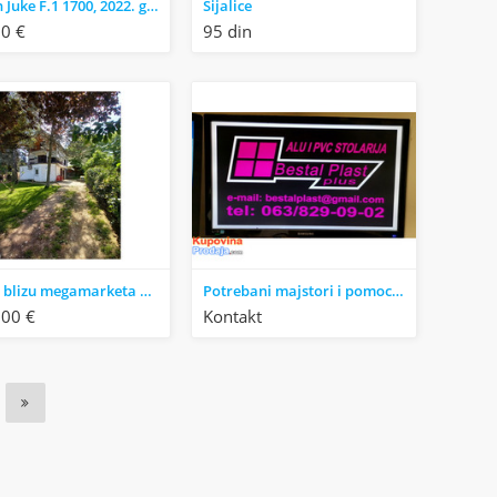
Nissan Juke F.1 1700, 2022. godište
Sijalice
0 €
95 din
Avala, blizu megamarketa Koka Mar, 200 m2
Potrebani majstori i pomocni radnici za Alu i Pvc stolariju alu i staklene fasade
900 €
Kontakt