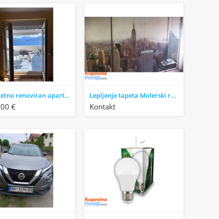
Kompletno renoviran apartman sa pogledom na Boku – Krašići (52m²)
Lepljenje tapeta Molerski radovi
000 €
Kontakt