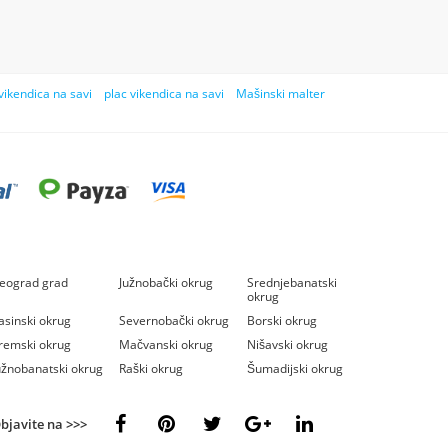
vikendica na savi
plac vikendica na savi
Mašinski malter
eograd grad
Južnobački okrug
Srednjebanatski
okrug
asinski okrug
Severnobački okrug
Borski okrug
remski okrug
Mačvanski okrug
Nišavski okrug
užnobanatski okrug
Raški okrug
Šumadijski okrug
bjavite na >>>