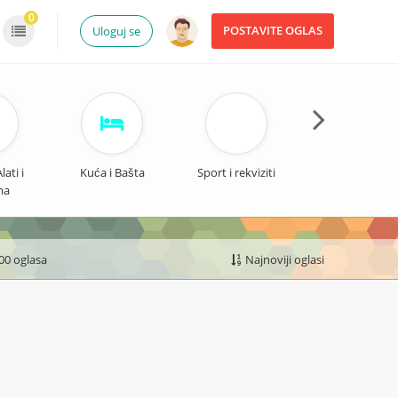
0
POSTAVITE OGLAS
Uloguj se
ati i
Kuća i Bašta
Sport i rekviziti
Odeća i Obuć
ma
200 oglasa
Najnoviji oglasi