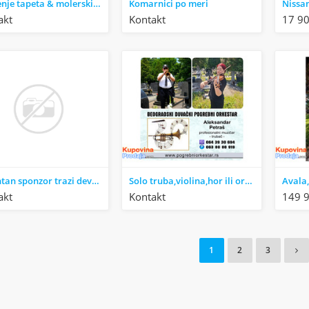
Lepljenje tapeta & molerski radovi
Komarnici po meri
akt
Kontakt
17 90
Galantan sponzor trazi devojku
Solo truba,violina,hor ili orkestar za sahrane pogrebe
akt
Kontakt
149 
1
2
3