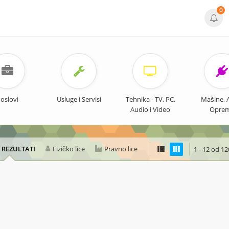
0
oslovi
Usluge i Servisi
Tehnika - TV, PC,
Mašine, Al
Audio i Video
Opre
I REZULTATI
Fizičko lice
Pravno lice
1 - 12 od 1