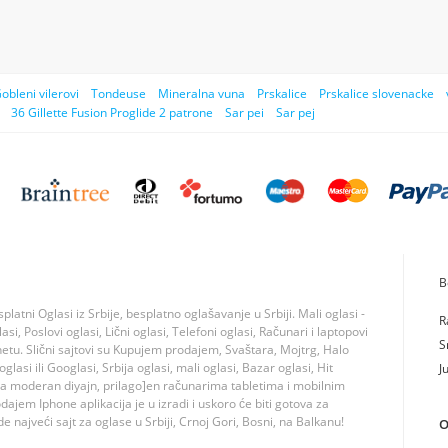
obleni vilerovi
Tondeuse
Mineralna vuna
Prskalice
Prskalice slovenacke
36 Gillette Fusion Proglide 2 patrone
Sar pei
Sar pej
B
tni Oglasi iz Srbije, besplatno oglašavanje u Srbiji. Mali oglasi -
R
si, Poslovi oglasi, Lični oglasi, Telefoni oglasi, Računari i laptopovi
S
rnetu. Slični sajtovi su Kupujem prodajem, Svaštara, Mojtrg, Halo
lasi ili Googlasi, Srbija oglasi, mali oglasi, Bazar oglasi, Hit
J
ma moderan diyajn, prilago]en računarima tabletima i mobilnim
jem Iphone aplikacija je u izradi i uskoro će biti gotova za
 najveći sajt za oglase u Srbiji, Crnoj Gori, Bosni, na Balkanu!
O