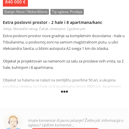
840 000 €
Stanje:
Novo / Nekorišćeno
Tip oglasa:
Prodaja
Extra poslovni prostor - 2 hale i 8 apartmana/kanc
Srbija, Moravički okrug, Čačak,
Izmenjeno 3 godine pre
Extra poslovni prostor nove gradnje sa kompletnim dozvolama - Hale u
Trbušanima, u poslovnoj zoni na samom magistralnom putu, u ulici
Aleksandra Savića, u blizini autoputa A2 svega 1 km do izlaska.
Objekat je projektovan sa namenom za salu za proslave svih vrsta, sa 2
hale, kuhinjom i 8 apartmana.
Objekat sa halama se nalazi na zemljištu površine 50 ari, a ukupna
površina objekta sa 2 hale sa 8 apartmana iznosi 2800 m2. Apartmani
mogu imati namenu kancelarijskog prostora ili kao upravni deo zgrade.
Svih 8 apartmana imaju sanitarne čvorove.
Objekat poseduje 2 hale, na dva sprata, jedna veličine od oko 500 m2 i
druga velika od oko 1000 m2.
Imate komentar ili javno pitanje? Želite još informacija o
oglasu? Upišite komentar...