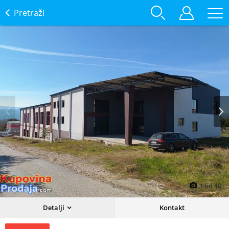
Pretraži
Prev
Next
1
od
10
Detalji
Kontakt