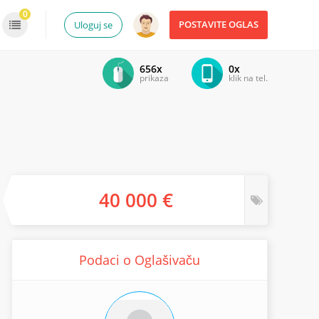
0
POSTAVITE OGLAS
Uloguj se
656x
0x
prikaza
klik na tel.
40 000 €
Podaci o Oglašivaču