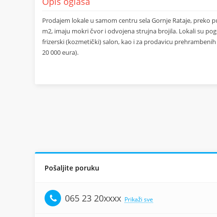
Opis oglasa
Prodajem lokale u samom centru sela Gornje Rataje, preko pu
m2, imaju mokri čvor i odvojena strujna brojila. Lokali su p
frizerski (kozmetički) salon, kao i za prodavicu prehrambenih
20 000 eura).
Pošaljite poruku
065 23 20xxxx
Prikaži sve