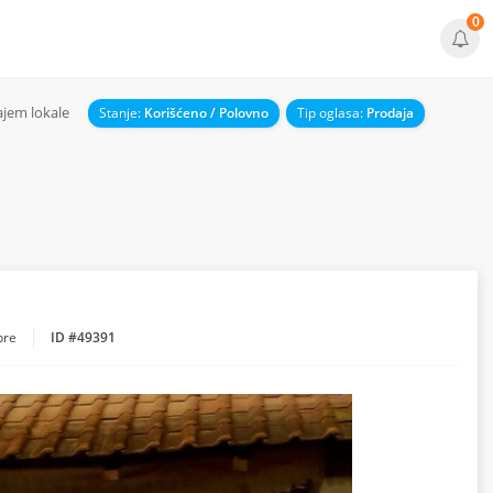
0
jem lokale
Stanje:
Korišćeno / Polovno
Tip oglasa:
Prodaja
pre
ID #49391