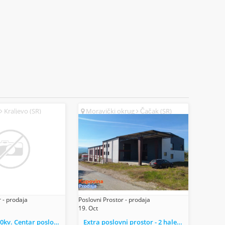
Kraljevo (SR)
Moravički okrug
Čačak (SR)
 - prodaja
Poslovni Prostor - prodaja
19. Oct
KRALJEVO 400kv. Centar poslovni prostor
Extra poslovni prostor - 2 hale i 8 apartmana/kanc