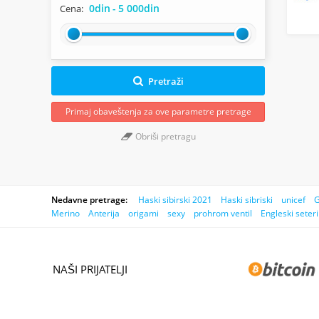
0din
-
5 000din
Cena:
Pretraži
Primaj obaveštenja za ove parametre pretrage
Obriši pretragu
Nedavne pretrage:
Haski sibirski 2021
Haski sibriski
unicef
G
Merino
Anterija
origami
sexy
prohrom ventil
Engleski seteri
NAŠI PRIJATELJI