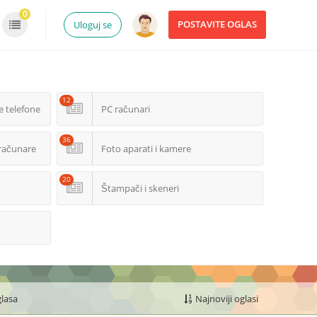
0
POSTAVITE OGLAS
Uloguj se
12
e telefone
PC računari
36
računare
Foto aparati i kamere
20
Štampači i skeneri
glasa
Najnoviji oglasi