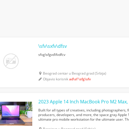
\sfv\sxfv\dfsv
sfvg\sfgvd\fvdfcv
Beograd centar u Beograd grad (Srbija)
Objavio korisnik
ad\sf \sfg\sfv
2023 Apple 14 Inch MacBook Pro M2 Max, 
Built for all types of creatives, including photographers,
producers, developers, and more, the space gray Apple 
ultimate pro mobile workstation for the ultimate user. T
M2 Max 12-Core Chip, which provides the power and...
Barajevo u Beograd grad (Srbija)