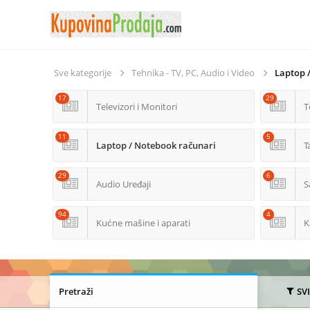
Sve kategorije
Tehnika - TV, PC, Audio i Video
Laptop 
17
29
Televizori i Monitori
T
11
5
Laptop / Notebook računari
T
29
6
Audio Uređaji
S
94
4
Kućne mašine i aparati
K
Pretraži
SV