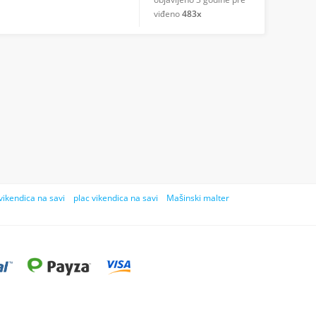
viđeno
483x
vikendica na savi
plac vikendica na savi
Mašinski malter