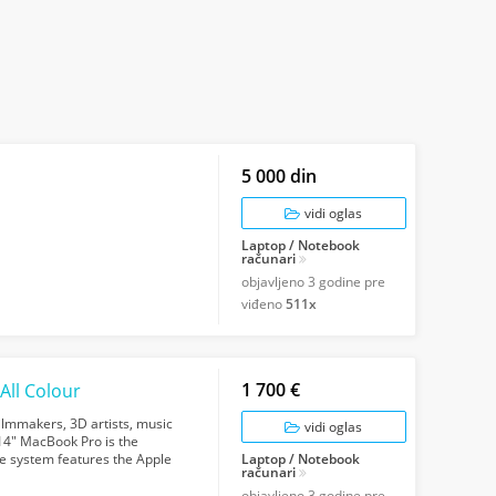
5 000 din
vidi oglas
Laptop / Notebook
računari
objavljeno
3 godine pre
viđeno
511x
1 700 €
All Colour
 filmmakers, 3D artists, music
vidi oglas
14" MacBook Pro is the
he system features the Apple
Laptop / Notebook
računari
objavljeno
3 godine pre