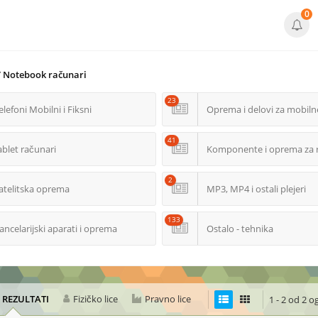
0
/ Notebook računari
23
elefoni Mobilni i Fiksni
Oprema i delovi za mobiln
41
ablet računari
Komponente i oprema za 
2
atelitska oprema
MP3, MP4 i ostali plejeri
133
ancelarijski aparati i oprema
Ostalo - tehnika
I REZULTATI
Fizičko lice
Pravno lice
1 - 2 od 2 o