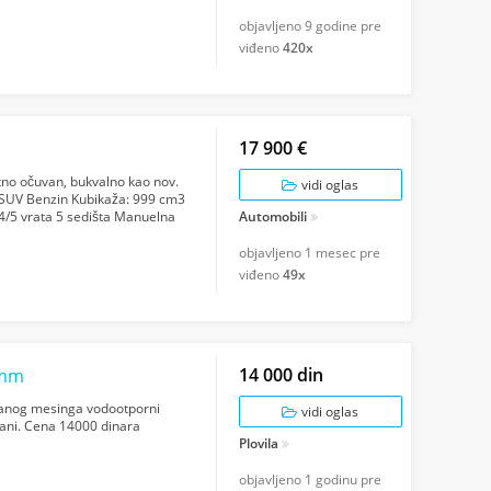
objavljeno
9 godine pre
viđeno
420x
17 900 €
tno očuvan, bukvalno kao nov.
vidi oglas
p/SUV Benzin Kubikaža: 999 cm3
 4/5 vrata 5 sedišta Manuelna
Automobili
objavljeno
1 mesec pre
viđeno
49x
14 000 din
 mm
ranog mesinga vodootporni
vidi oglas
trani. Cena 14000 dinara
Plovila
objavljeno
1 godinu pre