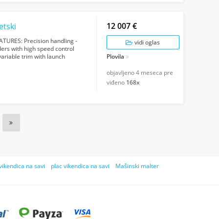
12 007 €
etski
ES: Precision handling -
vidi oglas
ers with high speed control
variable trim with launch
Plovila
 desig...
objavljeno
4 meseca pre
viđeno
168x
vikendica na savi
plac vikendica na savi
Mašinski malter