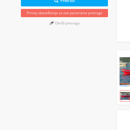
Pretraži
Primaj obaveštenja za ove parametre pretrage
Obriši pretragu