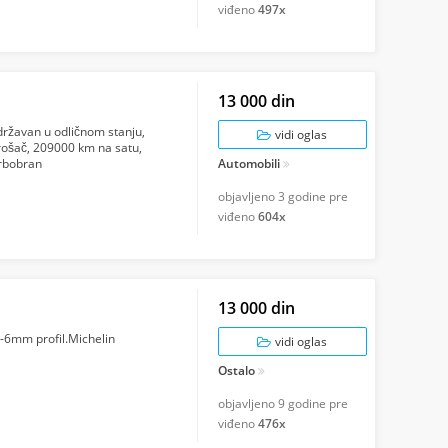
viđeno
497x
13 000 din
ržavan u odličnom stanju,
vidi oglas
trošač, 209000 km na satu,
Srbobran
Automobili
objavljeno
3 godine pre
viđeno
604x
13 000 din
-6mm profil.Michelin
vidi oglas
Ostalo
objavljeno
9 godine pre
viđeno
476x