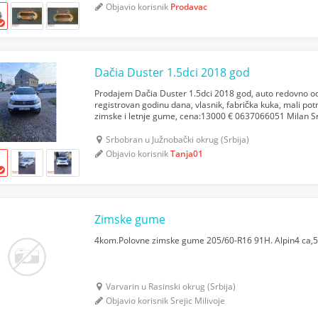
Objavio korisnik
Prodavac
Dačia Duster 1.5dci 2018 god
Prodajem Dačia Duster 1.5dci 2018 god, auto redovno od
registrovan godinu dana, vlasnik, fabrička kuka, mali po
zimske i letnje gume, cena:13000 € 0637066051 Milan 
Srbobran u Južnobački okrug (Srbija)
Objavio korisnik
Tanja01
Zimske gume
4kom.Polovne zimske gume 205/60-R16 91H. Alpin4 ca,5
Varvarin u Rasinski okrug (Srbija)
Objavio korisnik Srejic Milivoje