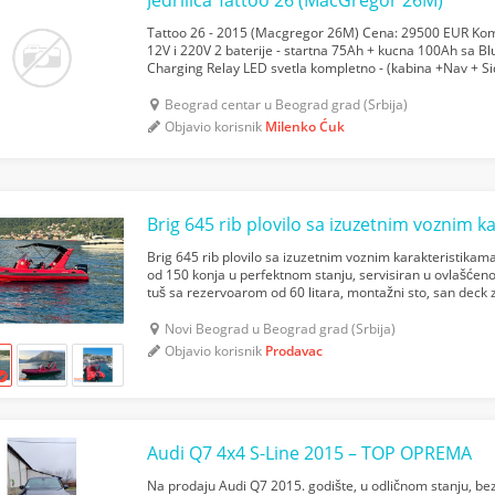
Jedrilica Tattoo 26 (MacGregor 26M)
Tattoo 26 - 2015 (Macgregor 26M) Cena: 29500 EUR Komp
12V i 220V 2 baterije - startna 75Ah + kucna 100Ah sa B
Charging Relay LED svetla kompletno - (kabina +Nav + S
dubinomer 200m GPS brzinometar Voda - nov sistem 35L 
Beograd centar u Beograd grad (Srbija)
Objavio korisnik
Milenko Ćuk
Brig 645 rib plovilo sa izuzetnim voznim karakteristik
od 150 konja u perfektnom stanju, servisiran u ovlašćeno
tuš sa rezervoarom od 60 litara, montažni sto, san deck
dve osobe sunčati. Cena 28.000 € Prikolica Thule ...
Novi Beograd u Beograd grad (Srbija)
Objavio korisnik
Prodavac
Audi Q7 4x4 S-Line 2015 – TOP OPREMA
Na prodaju Audi Q7 2015. godište, u odličnom stanju, bez 