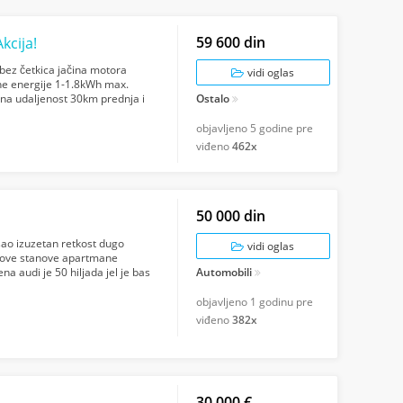
59 600 din
kcija!
 bez četkica jačina motora
vidi oglas
e energije 1-1.8kWh max.
ena udaljenost 30km prednja i
Ostalo
...
objavljeno
5 godine pre
viđeno
462x
50 000 din
esao izuzetan retkost dugo
vidi oglas
 nove stanove apartmane
a audi je 50 hiljada jel je bas
Automobili
objavljeno
1 godinu pre
viđeno
382x
30 000 €