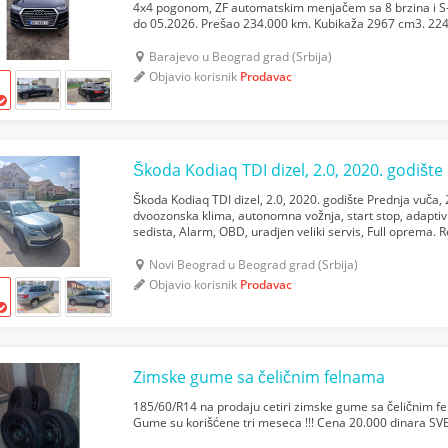
4x4 pogonom, ZF automatskim menjačem sa 8 brzina i S
do 05.2026. Prešao 234.000 km. Kubikaža 2967 cm3. 224
Panoramski krov, Grejanje sedišta napred i nazad, Prem.
Barajevo u Beograd grad (Srbija)
Objavio korisnik
Prodavac
Škoda Kodiaq TDI dizel, 2.0, 2020. godište
Škoda Kodiaq TDI dizel, 2.0, 2020. godište Prednja vuča, 
dvoozonska klima, autonomna vožnja, start stop, adaptiv
sedista, Alarm, OBD, uradjen veliki servis, Full oprema.
Moguća svaka provera Cena: 22000 evra Kontakt:...
Novi Beograd u Beograd grad (Srbija)
Objavio korisnik
Prodavac
Zimske gume sa čeličnim felnama
185/60/R14 na prodaju cetiri zimske gume sa čeličnim f
Gume su korišćene tri meseca !!! Cena 20.000 dinara S