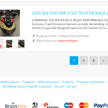
2025 SEA-DOO RXP-X 325 TECH PACKAGE J
COMMAND THE WATER RACE-READY PERFORMANCE FEATUR
Exclusive X-performance features provide demanding rid
thanks to specially designed sponsons for hairpin turns, 
control for race-winning holeshots and Ergolock-R cockpit
Beograd centar u Beograd grad (Srbija)
Objavio korisnik
maternalsport
1
2
3
obleni vilerovi
Tondeuse
Mineralna vuna
Prskalice
Prskalice slovenacke
36 Gillette Fusion Proglide 2 patrone
Sar pei
Sar pej