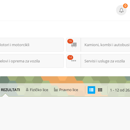
0
16
otori i motorcikli
Kamioni, kombi i autobusi
14
elovi i oprema za vozila
Servisi i usluge za vozila
I REZULTATI
Fizičko lice
Pravno lice
1 - 12 od 26