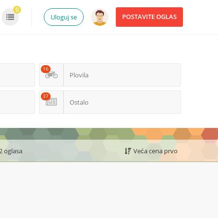
0
POSTAVITE OGLAS
Uloguj se
16
Plovila
37
Ostalo
2 oglasa
Veća cena prvo