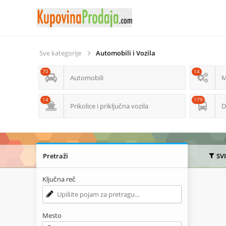
Sve kategorije
Automobili i Vozila
70
14
Automobili
M
14
179
Prikolice i priključna vozila
D
Pretraži
SV
Ključna reč
Mesto