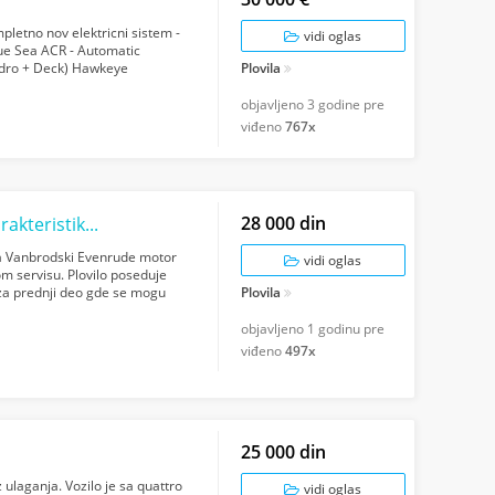
letno nov elektricni sistem -
vidi oglas
lue Sea ACR - Automatic
idro + Deck) Hawkeye
Plovila
vodeni tan...
objavljeno
3 godine pre
viđeno
767x
28 000 din
Brig 645 rib plovilo sa izuzetnim voznim karakteristikama
ama Vanbrodski Evenrude motor
vidi oglas
m servisu. Plovilo poseduje
 za prednji deo gde se mogu
Plovila
objavljeno
1 godinu pre
viđeno
497x
25 000 din
ulaganja. Vozilo je sa quattro
vidi oglas