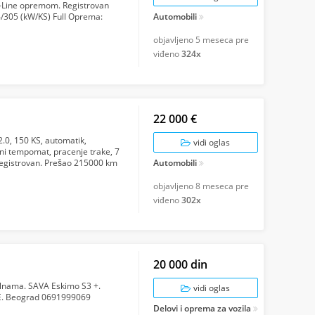
-Line opremom. Registrovan
/305 (kW/KS) Full Oprema:
Automobili
..
objavljeno
5 meseca pre
viđeno
324x
22 000 €
2.0, 150 KS, automatik,
vidi oglas
ni tempomat, pracenje trake, 7
 Registrovan. Prešao 215000 km
Automobili
objavljeno
8 meseca pre
viđeno
302x
20 000 din
elnama. SAVA Eskimo S3 +.
vidi oglas
VE. Beograd 0691999069
Delovi i oprema za vozila