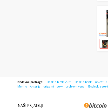
Nedavne pretrage:
Haski sibirski 2021
Haski sibriski
unicef
G
Merino
Anterija
origami
sexy
prohrom ventil
Engleski seteri
NAŠI PRIJATELJI