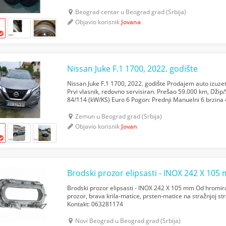
Beograd centar u Beograd grad (Srbija)
Objavio korisnik
Jovana
Nissan Juke F.1 1700, 2022. godište
Nissan Juke F.1 1700, 2022. godište Prodajem auto izuze
Prvi vlasnik, redovno servisiran. Prešao 59.000 km, Dži
84/114 (kW/KS) Euro 6 Pogon: Prednji Manuelni 6 brzina
klima Boja: Siva Materijal enterijera: Štof B...
Zemun u Beograd grad (Srbija)
Objavio korisnik
Jovan
Brodski prozor elipsasti - INOX 242 X 105
Brodski prozor elipsasti - INOX 242 X 105 mm Od hromi
prozor, brava krila-matice, prsten-matice na stražnjoj s
Kontakt: 063281174
Novi Beograd u Beograd grad (Srbija)