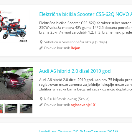
Električna bicikla Scooter CSS-62Q NOVO A
Električna bicikla Scooter CSS-62Q Karakteristike: motor
250W voltaža motora 48V gume 14*2.5 dopuna potrošen
brzina 25km/h mod za odabir 1,2. ili 3. brzine max. pređ
zadnja kočnica – bubanj pedale za vožnju mogućnost vožn
Subotica u Severnobački okrug (Srbija)
Objavio korisnik
Bojan
Audi A6 hibrid 2.0 dizel 2019 god
Audi A6 hibrid 2.0 dizel 2019 god. kao nov 75 hiljada pr
registrovan moze zamena za jeftinije i skuplje moze za
zlatibor vrnjacka banja beograd cacak uz moju doplatu cen
dobar +381603501600
Niš u Nišavski okrug (Srbija)
Objavio korisnik
oglasavanje101