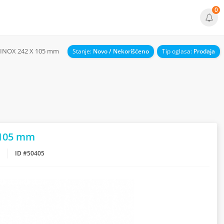
0
 - INOX 242 X 105 mm
Stanje:
Novo / Nekorišćeno
Tip oglasa:
Prodaja
X 105 mm
ID #50405