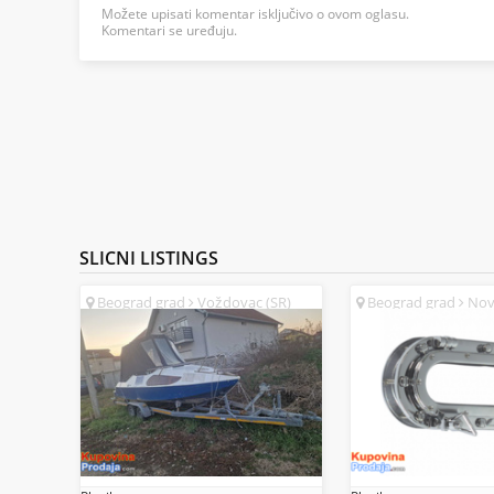
Možete upisati komentar isključivo o ovom oglasu.
Komentari se uređuju.
SLICNI
LISTINGS
Beograd grad
Voždovac (SR)
Beograd grad
Novi