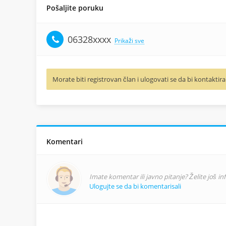
Pošaljite poruku
06328xxxx
Prikaži sve
Morate biti registrovan član i ulogovati se da bi kontaktira
Komentari
Imate komentar ili javno pitanje? Želite još i
Ulogujte se da bi komentarisali