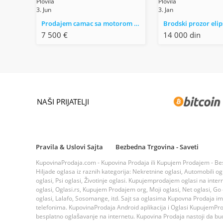
Plovila
Plovila
3. Jun
3. Jan
Prodajem camac sa motorom i prikolicom
7 500 €
14 000 din
NAŠI PRIJATELJI
Pravila & Uslovi Sajta
Bezbedna Trgovina - Saveti
KupovinaProdaja.com - Kupovina Prodaja ili Kupujem Prodajem - Bespla
Hiljade oglasa iz raznih kategorija: Nekretnine oglasi, Automobili ogla
oglasi, Psi oglasi, Životinje oglasi. Kupujemprodajem oglasi na inte
oglasi, Oglasi.rs, Kupujem Prodajem org, Moji oglasi, Net oglasi, Go og
oglasi, Lalafo, Sosomange, itd. Sajt sa oglasima Kupovna Prodaja i
telefonima. KupovinaProdaja Android aplikacija i Oglasi KupujemProda
besplatno oglašavanje na internetu. Kupovina Prodaja nastoji da bude