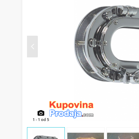
Prev
1
-
1
od
5