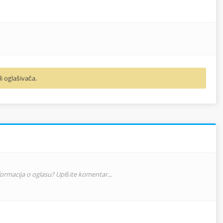
li oglašivača.
nformacija o oglasu? Upišite komentar...