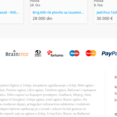
Plovila
Plovila
28. Oct
8. Feb
Brodski prozor elipsasti - INOX 242 X 105 mm
Brig 645 rib plovilo sa izuzetnim voznim karakteristikama
28 000 din
30 000 €
B
tni Oglasi iz Srbije, besplatno oglašavanje u Srbiji. Mali oglasi -
R
si, Poslovi oglasi, Lični oglasi, Telefoni oglasi, Računari i laptopovi
S
rnetu. Slični sajtovi su Kupujem prodajem, Svaštara, Mojtrg, Halo
lasi ili Googlasi, Srbija oglasi, mali oglasi, Bazar oglasi, Hit
J
ma moderan diyajn, prilago]en računarima tabletima i mobilnim
jem Iphone aplikacija je u izradi i uskoro će biti gotova za
 najveći sajt za oglase u Srbiji, Crnoj Gori, Bosni, na Balkanu!
O