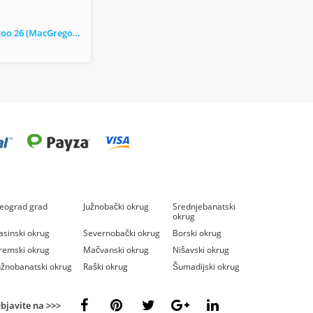
Jedrilica Tattoo 26 (MacGregor 26M)
eograd grad
Južnobački okrug
Srednjebanatski
okrug
asinski okrug
Severnobački okrug
Borski okrug
remski okrug
Mačvanski okrug
Nišavski okrug
užnobanatski okrug
Raški okrug
Šumadijski okrug
bjavite na >>>