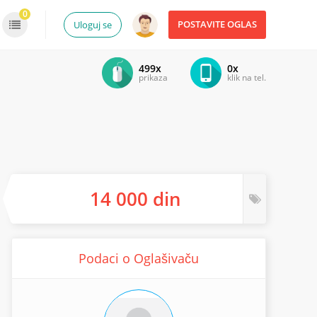
0
POSTAVITE OGLAS
Uloguj se
499x
0x
prikaza
klik na tel.
14 000 din
Podaci o Oglašivaču