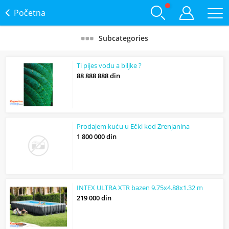
Početna
Subcategories
Ti pijes vodu a biljke ?
88 888 888 din
Prodajem kuću u Ečki kod Zrenjanina
1 800 000 din
INTEX ULTRA XTR bazen 9.75x4.88x1.32 m
219 000 din