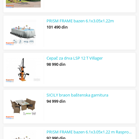
PRISM FRAME bazen 6.1x3.05x1.22m
101 490 din
Cepač za drva LSP 12 T Villager
98 990 din
SICILY braon baštenska garnitura
94 999 din
PRISM FRAME bazen 6.1x3.05x1.22 m Rasprodaja Akcija!
92 990 din