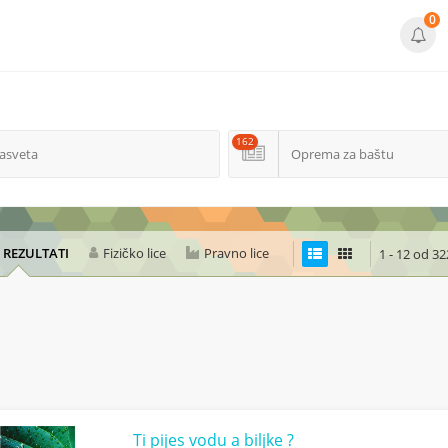
0
162
asveta
Oprema za baštu
I REZULTATI
Fizičko lice
Pravno lice
1 - 12 od 32
Ti pijes vodu a biljke ?