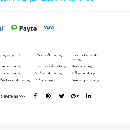
vikendica na savi
plac vikendica na savi
Mašinski malter
eograd grad
Južnobački okrug
Srednjebanatski
okrug
asinski okrug
Severnobački okrug
Borski okrug
remski okrug
Mačvanski okrug
Nišavski okrug
užnobanatski okrug
Raški okrug
Šumadijski okrug
bjavite na >>>