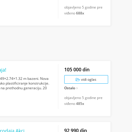
objavljeno
5 godine pre
viđeno
688x
105 000 din
ja!
49×2.74×1.32 m bazeni. Nova
vidi oglas
o plastificiranje konstrukcije.
u na prethodnu generaciju. 20
Ostalo
objavljeno
5 godine pre
viđeno
485x
92 990 din
PRISM FRAME bazen 6.1x3.05x1.22 m Rasprodaja Akcija!