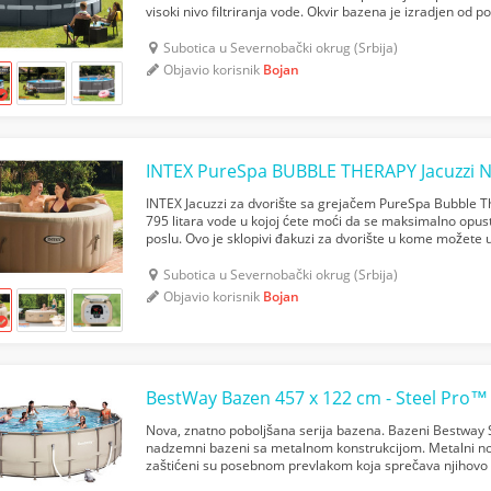
visoki nivo filtriranja vode. Okvir bazena je izradjen od
rdju, veoma izdržljiv i pogodan za dugotrajnu upo...
Subotica u Severnobački okrug (Srbija)
Objavio korisnik
Bojan
INTEX PureSpa BUBBLE THERAPY Jacuzzi 
INTEX Jacuzzi za dvorište sa grejačem PureSpa Bubble 
795 litara vode u kojoj ćete moći da se maksimalno opus
poslu. Ovo je sklopivi đakuzi za dvorište u kome možete
potrebe da instalirate preskupe fiksne đakuzi sis...
Subotica u Severnobački okrug (Srbija)
Objavio korisnik
Bojan
BestWay Bazen 457 x 122 cm - Steel Pro
Nova, znatno poboljšana serija bazena. Bazeni Bestway
nadzemni bazeni sa metalnom konstrukcijom. Metalni nosa
zaštićeni su posebnom prevlakom koja sprečava njihovo
samostalno montirati prema uputstvu na DVD disku koji st