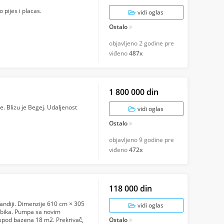
 pijes i placas.
vidi oglas
Ostalo
objavljeno
2 godine pre
viđeno
487x
1 800 000 din
. Blizu je Begej. Udaljenost
vidi oglas
Ostalo
objavljeno
9 godine pre
viđeno
472x
118 000 din
andiji. Dimenzije 610 cm × 305
vidi oglas
ubika. Pumpa sa novim
 ispod bazena 18 m2. Prekrivač,
Ostalo