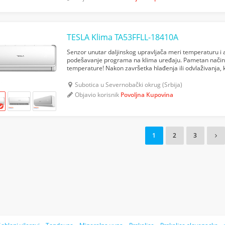
TESLA Klima TA53FFLL-18410A
Senzor unutar daljinskog upravljača meri temperaturu i 
podešavanje programa na klima uređaju. Pametan način
temperature! Nakon završetka hlađenja ili odvlaživanja, k
Fungus funkciju. Ona sprečava pojavu gljivica i širenje štet
Subotica u Severnobački okrug (Srbija)
Objavio korisnik
Povoljna Kupovina
1
2
3