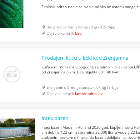
Ekoloski odrziv nacin zalivanja biljaka uz ustedu onoga sto
Beograd centar u Beograd grad (Srbija)
Objavio korisnik
Leo
Prodajem kuću u Ečki kod Zrenjanina
Kuća u mirnom kraju pogodna za odmor - blizu centa Ečke
od Zrenjanina 5 km. Dva objekta 80 + 46 kvm.
Zrenjanin u Srednjebanatski okrug (Srbija)
Objavio korisnik
lambic miroslav
Intex bazen
Intex bazen Made in Holland 2020 god. kupljen nov u Hol
cm dubina 122 cm. Zapremina 22.000 litara vode tj.22 k
staklenim peskom u filteru. Uz bazen dobijate i stirodur