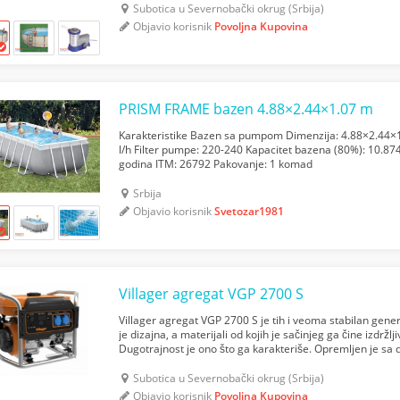
Subotica u Severnobački okrug (Srbija)
Objavio korisnik
Povoljna Kupovina
PRISM FRAME bazen 4.88×2.44×1.07 m
Karakteristike Bazen sa pumpom Dimenzija: 4.88×2.44×
l/h Filter pumpe: 220-240 Kapacitet bazena (80%): 10.87
godina ITM: 26792 Pakovanje: 1 komad
Srbija
Objavio korisnik
Svetozar1981
Villager agregat VGP 2700 S
Villager agregat VGP 2700 S je tih i veoma stabilan gen
je dizajna, a materijali od kojih je sačinjeg ga čine izdržlji
Dugotrajnost je ono što ga karakteriše. Opremljen je sa 
Obe utičnice pružaju zaštitu od preoptereće...
Subotica u Severnobački okrug (Srbija)
Objavio korisnik
Povoljna Kupovina