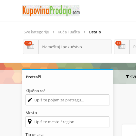
Sve kategorije
Kuća i Bašta
Ostalo
350
11
Nameštaj i pokućstvo
R
Pretraži
SV
Ključna reč
Mesto
Tip oglasa