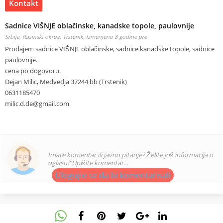
Kontakt
Sadnice VIŠNJE oblačinske, kanadske topole, paulovnije
Srbija, Rasinski okrug, Trstenik,
Izmenjeno 8 godine pre
Prodajem sadnice VIŠNJE oblačinske, sadnice kanadske topole, sadnice
paulovnije.
cena po dogovoru.
Dejan Milic, Medvedja 37244 bb (Trstenik)
0631185470
milic.d.de@gmail.com
Imate komentar ili javno pitanje? Želite još informacija o
oglasu? Upišite komentar...
Ulogujte se da bi komentarisali