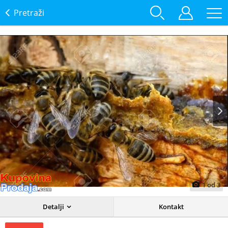
Pretraži
Prev
Next
1
od
3
Detalji
Kontakt