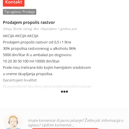
Kontakt
Tip oglasa:
Prodaja
Prodajem propolis rastvor
Srbija, Borski okrug, Bor,
Objavljeno 1 godinu pre
AKCIJA AKCIJA AKCIJA
Prodajem propolis rastvor od 0,5 i 1 litre
30% propolisa rastvorenog u alkoholu 96%
5000 din/litar ili u ambalazi po dogovoru
10 20 30 50 100 ml-10000 din/litar.
Pcele nisu tretirane bilo kojim hemijskim sredstvom
u vreme skupljanja propolisa.
Garantujem kvalitet
Dugogodisnje iskustvo,generacijski porodicni posao
te imamo konstantno na stanju kolicine do 5l jer
sav propolis koji sakupimo sami preradimo.
Slanje brzom postom danas za sutra ili licno Novi Sad i indjija.
0645767566
Za sve informcije stojim na raspolaganju.
Imate komentar ili javno pitanje? Želite još informacija o
kontaktirati me preko poruke ili telefona
oglasu? Upišite komentar...