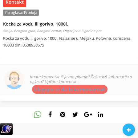
Kontakt
Tip oglasa:
Prodaja
Kocka za vodu ili gorivo, 1000l.
Srbija, Beograd grad, Beograd centar,
Objavljeno 3 godine pre
Kocka za vodu ili gorivo, 1000l. Nalazi se u Meljaku. Polovna, koriscena.
10000 din. 0638938675
Imate komentar ili javno pitanje? Želite još informacija o
oglasu? Upišite komentar...
Ulogujte se da bi komentarisali