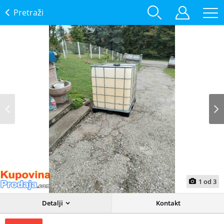
Pretraži
Prev
Next
1
od
3
Detalji
Kontakt