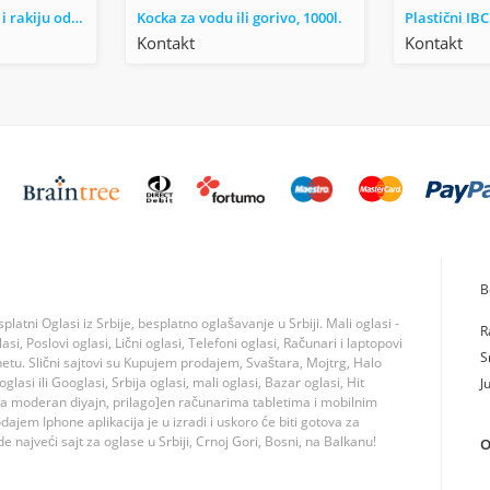
Burad za vino, med i rakiju od prohroma
Kocka za vodu ili gorivo, 1000l.
Kontakt
Kontakt
B
tni Oglasi iz Srbije, besplatno oglašavanje u Srbiji. Mali oglasi -
R
si, Poslovi oglasi, Lični oglasi, Telefoni oglasi, Računari i laptopovi
S
rnetu. Slični sajtovi su Kupujem prodajem, Svaštara, Mojtrg, Halo
lasi ili Googlasi, Srbija oglasi, mali oglasi, Bazar oglasi, Hit
J
ma moderan diyajn, prilago]en računarima tabletima i mobilnim
jem Iphone aplikacija je u izradi i uskoro će biti gotova za
 najveći sajt za oglase u Srbiji, Crnoj Gori, Bosni, na Balkanu!
O