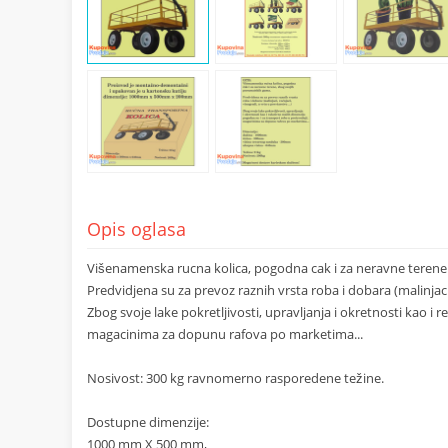
Opis oglasa
Višenamenska rucna kolica, pogodna cak i za neravne teren
Predvidjena su za prevoz raznih vrsta roba i dobara (malinjaci,
Zbog svoje lake pokretljivosti, upravljanja i okretnosti kao i
magacinima za dopunu rafova po marketima...
Nosivost: 300 kg ravnomerno rasporedene težine.
Dostupne dimenzije:
1000 mm X 500 mm,