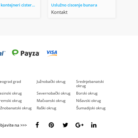
Plastični IBC kontejneri cisterne od 1000 l
Uslužno ciscenje bunara
Kontakt
eograd grad
Južnobački okrug
Srednjebanatski
okrug
asinski okrug
Severnobački okrug
Borski okrug
remski okrug
Mačvanski okrug
Nišavski okrug
užnobanatski okrug
Raški okrug
Šumadijski okrug
bjavite na >>>