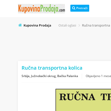
Pretraži
Kupovina Prodaja
Ostali oglasi
Ručna transportna 
Ručna transportna kolica
Srbija, Južnobački okrug, Bačka Palanka
Objavljeno
1 mese