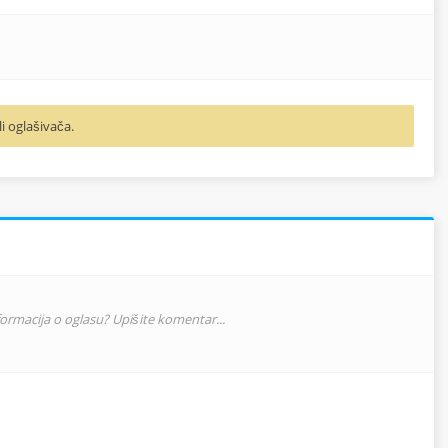
li oglašivača.
nformacija o oglasu? Upišite komentar...