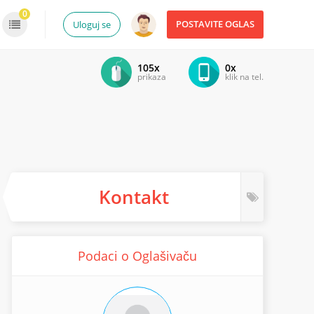
0
POSTAVITE OGLAS
Uloguj se
105x
0x
prikaza
klik na tel.
Kontakt
Podaci o Oglašivaču