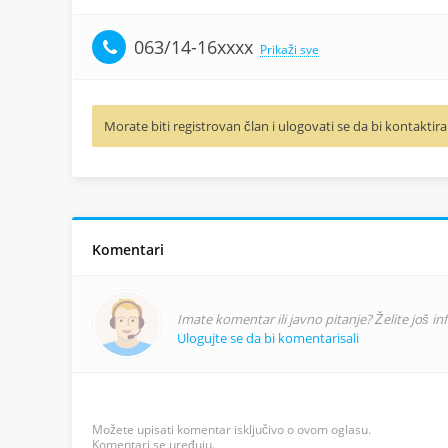
063/14-16xxxx
Prikaži sve
Morate biti registrovan član i ulogovati se da bi kontaktira
Komentari
Imate komentar ili javno pitanje? Želite još i
Ulogujte se da bi komentarisali
Možete upisati komentar isključivo o ovom oglasu.
Komentari se uređuju.