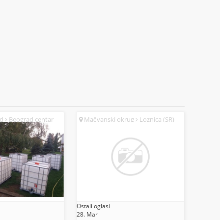
ad
Beograd centar
Mačvanski okrug
Loznica (SR)
Ostali oglasi
28. Mar