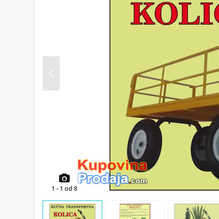
Prev
1
-
1
od
8