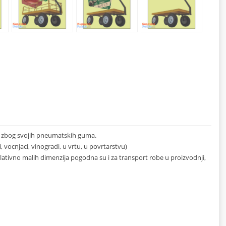
e zbog svojih pneumatskih guma.
 vocnjaci, vinogradi, u vrtu, u povrtarstvu)
 relativno malih dimenzija pogodna su i za transport robe u proizvodnji,