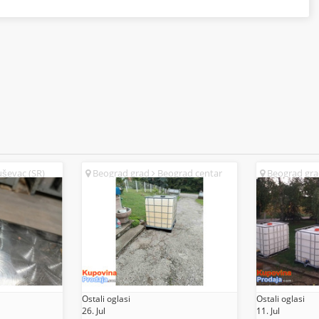
ševac (SR)
Beograd grad
Beograd centar
Beograd gr
(SR)
(SR)
Ostali oglasi
Ostali oglasi
26. Jul
11. Jul