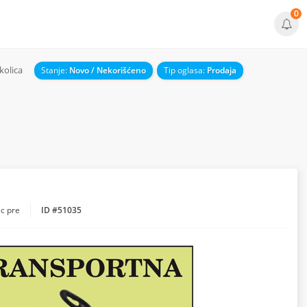
0
kolica
Stanje:
Novo / Nekorišćeno
Tip oglasa:
Prodaja
c pre
ID #51035