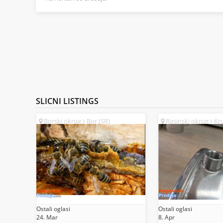
SLICNI
LISTINGS
Borski okrug
Bor (SR)
Rasinski okrug
Kru
Ostali oglasi
Ostali oglasi
24. Mar
8. Apr