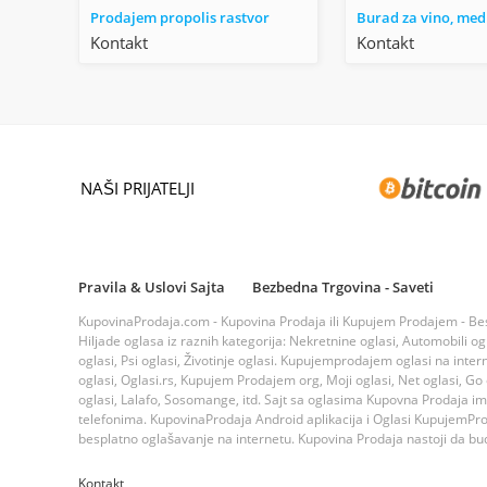
Prodajem propolis rastvor
Kontakt
Kontakt
NAŠI PRIJATELJI
Pravila & Uslovi Sajta
Bezbedna Trgovina - Saveti
KupovinaProdaja.com - Kupovina Prodaja ili Kupujem Prodajem - Bespla
Hiljade oglasa iz raznih kategorija: Nekretnine oglasi, Automobili ogla
oglasi, Psi oglasi, Životinje oglasi. Kupujemprodajem oglasi na inte
oglasi, Oglasi.rs, Kupujem Prodajem org, Moji oglasi, Net oglasi, Go og
oglasi, Lalafo, Sosomange, itd. Sajt sa oglasima Kupovna Prodaja i
telefonima. KupovinaProdaja Android aplikacija i Oglasi KupujemProda
besplatno oglašavanje na internetu. Kupovina Prodaja nastoji da bude
Kontakt