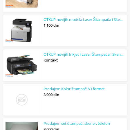
OTKUP novijih modela Laser Štampača i Skenera
1 100 din
OTKUP novijih Inkjet i Laser Štampača i Skenera HP, Canon, Epson, Lexmark, Xerox...
Kontakt
Prodajem Kolor štampač A3 format
3 000 din
Prodajem set štampač, skener, telefon
8 000 din