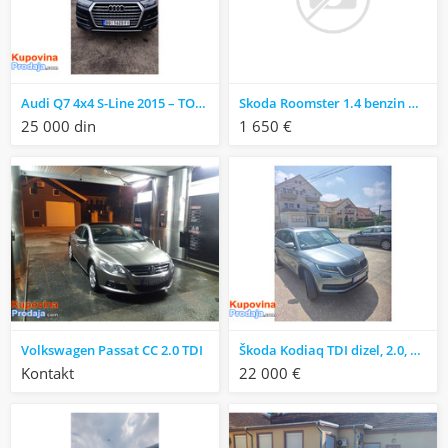
Audi Q7 4x4 S-Line 2015 – TOP OPREMA
Skoda Roomster 1.4 benzin & plin atestiran
25 000 din
1 650 €
Volkswagen Passat CC 2.0 TDI
Škoda Kodiaq TDI dizel, 2.0, 2020. godište
Kontakt
22 000 €