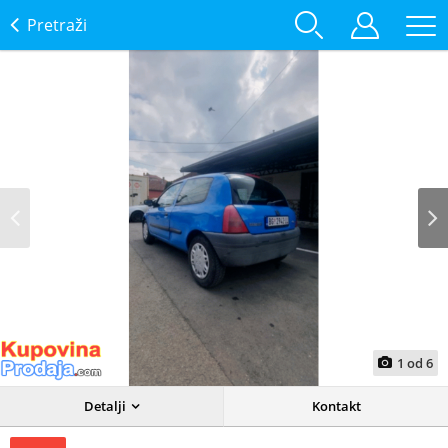
Pretraži
Prev
Next
1
od
6
Detalji
Kontakt