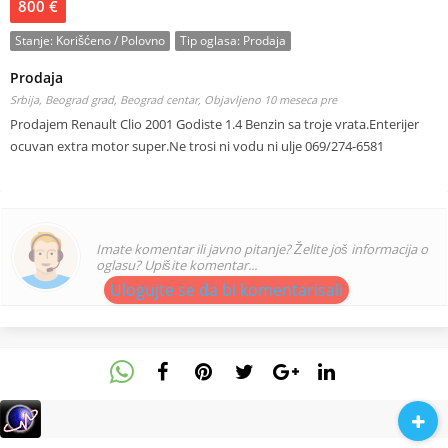
800 €
Stanje:
Korišćeno / Polovno
Tip oglasa:
Prodaja
Prodaja
Srbija, Beograd grad, Beograd centar,
Objavljeno 10 meseca pre
Prodajem Renault Clio 2001 Godiste 1.4 Benzin sa troje vrata.Enterijer
ocuvan extra motor super.Ne trosi ni vodu ni ulje 069/274-6581
Imate komentar ili javno pitanje? Želite još informacija o
oglasu? Upišite komentar...
Ulogujte se da bi komentarisali