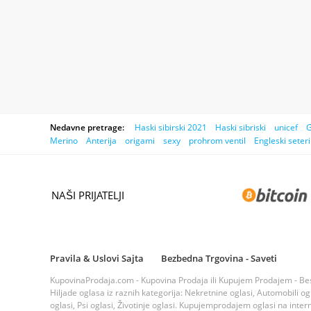
Nedavne pretrage:
Haski sibirski 2021
Haski sibriski
unicef
G
Merino
Anterija
origami
sexy
prohrom ventil
Engleski seteri
NAŠI PRIJATELJI
Pravila & Uslovi Sajta
Bezbedna Trgovina - Saveti
KupovinaProdaja.com - Kupovina Prodaja ili Kupujem Prodajem - Bespla
Hiljade oglasa iz raznih kategorija: Nekretnine oglasi, Automobili ogla
oglasi, Psi oglasi, Životinje oglasi. Kupujemprodajem oglasi na inte