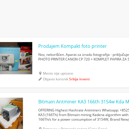
Prodajem Kompakt foto printer
Nov, nekorišćen. Aparat za izradu fotografija - priključ
PHOTO PRINTER CANON CP 720 + KOMPLET PAPIRA ZA SLI
Mesto nije upisano
Objavio korisnik
Srbija invent
OFFERING Highest Hashrate Antminers Whatsapp: +852
KA3 (166Th) from Bitmain mining Kadena algorithm wit
166Th/s for a power consumption of 3154W, Brand New,
setup , International Warranty / PSU - FIRST BATCH REA
Petrovac u Primorski region (Crna Gora)