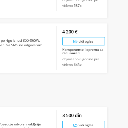
viđeno
587x
4 200 €
a po rigu iznosi 855-865W.
vidi oglas
iber. Na SMS ne odgovaram.
Komponente i oprema za
računare
objavljeno
8 godine pre
viđeno
643x
3 500 din
Poseduje odvojen kabl(nije
vidi oglas