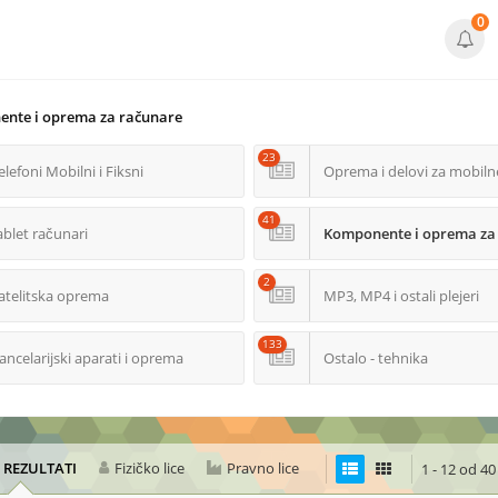
0
nte i oprema za računare
23
elefoni Mobilni i Fiksni
Oprema i delovi za mobiln
41
ablet računari
Komponente i oprema za
2
atelitska oprema
MP3, MP4 i ostali plejeri
133
ancelarijski aparati i oprema
Ostalo - tehnika
I REZULTATI
Fizičko lice
Pravno lice
1 - 12 od 40