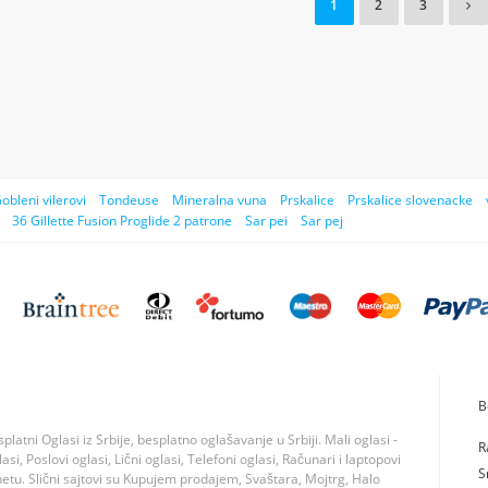
1
2
3
obleni vilerovi
Tondeuse
Mineralna vuna
Prskalice
Prskalice slovenacke
36 Gillette Fusion Proglide 2 patrone
Sar pei
Sar pej
B
tni Oglasi iz Srbije, besplatno oglašavanje u Srbiji. Mali oglasi -
R
si, Poslovi oglasi, Lični oglasi, Telefoni oglasi, Računari i laptopovi
S
rnetu. Slični sajtovi su Kupujem prodajem, Svaštara, Mojtrg, Halo