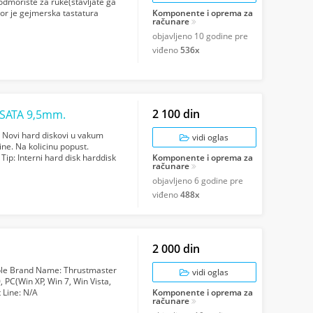
 odmoriste za ruke(stavljate ga
sor je gejmerska tastatura
Komponente i oprema za
računare
objavljeno
10 godine pre
viđeno
536x
2 100 din
 SATA 9,5mm.
ovi hard diskovi u vakum
vidi oglas
ne. Na kolicinu popust.
ip: Interni hard disk harddisk
Komponente i oprema za
računare
roj obr...
objavljeno
6 godine pre
viđeno
488x
2 000 din
able Brand Name: Thrustmaster
vidi oglas
PC(Win XP, Win 7, Win Vista,
 Line: N/A
Komponente i oprema za
računare