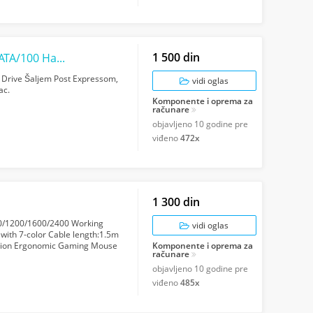
1 500 din
Maxtor D540X - 4D 5400 RPM 40 GB Ultra ATA/100 Hard Drive
Drive Šaljem Post Expressom,
vidi oglas
ac.
Komponente i oprema za
računare
objavljeno
10 godine pre
viđeno
472x
1 300 din
00/1200/1600/2400 Working
vidi oglas
ith 7-color Cable length:1.5m
ription Ergonomic Gaming Mouse
Komponente i oprema za
računare
...
objavljeno
10 godine pre
viđeno
485x