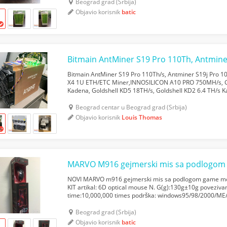
Beograd grad (Srbija)
Objavio korisnik
batic
Bitmain AntMiner S19 Pro 110Th/s, Antminer S19j Pro 1
X4 1U ETH/ETC Miner,INNOSILICON A10 PRO 750MH/s, G
Kadena, Goldshell KD5 18TH/s, Goldshell KD2 6.4 TH/s 
2.6TH Kadena, Canaan AVALON A1246 , GEFORCE RTX 30
Beograd centar u Beograd grad (Srbija)
Objavio korisnik
Louis Thomas
MARVO M916 gejmerski mis sa podlogom
NOVI MARVO m916 gejmerski mis sa podlogom game m
KIT artikal: 6D optical mouse N. G(g):130g±10g povezivan
time:10,000,000 times podrška: windows95/98/2000/ME
mouse dpi:800-1200-1600-2400 Surface:7 color light Ga
Beograd grad (Srbija)
Objavio korisnik
batic