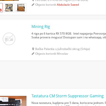
Objavio korisnik
Abdulaziz Saeed
Mining Rig
4 riga po 6 kartica RX 570 8GB. Intel napajanja Potrosnj
Svaka provera moguca! Dostupan sam i na whatsapp, v
Bačka Palanka u Južnobački okrug (Srbija)
Objavio korisnik Miroslav
Tastatura CM Storm Suppressor Gaming
Nova tastatura, kupljena pre 5 dana, koriscena jednom. 