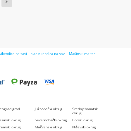
vikendica na savi
plac vikendica na savi
Mašinski malter
eograd grad
Južnobački okrug
Srednjebanatski
okrug
asinski okrug
Severnobački okrug
Borski okrug
remski okrug
Mačvanski okrug
Nišavski okrug