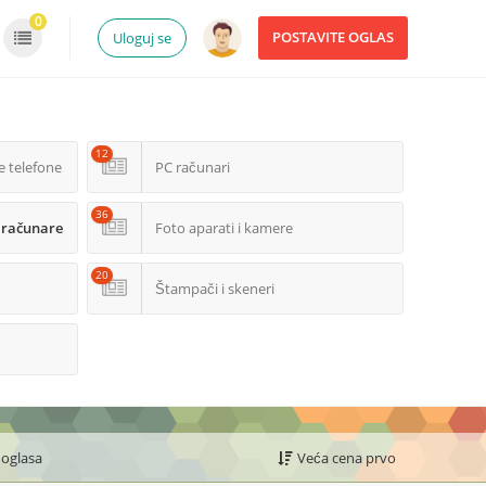
0
POSTAVITE OGLAS
Uloguj se
12
e telefone
PC računari
36
 računare
Foto aparati i kamere
20
Štampači i skeneri
 oglasa
Veća cena prvo