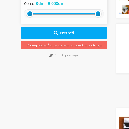
0din
-
8 000din
Cena:
Pretraži
Primaj obaveštenja za ove parametre pretrage
Obriši pretragu