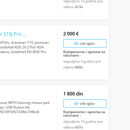
objavljeno
10 godine pre
viđeno
413x
2 000 €
Bitmain AntMiner S19 Pro 110Th, Antminer S19j Pro 104Th, Goldshell KD6 29.2TH, G...
04Th/s, Antminer T19, Jasminer
vidi oglas
oldshell KD6 29.2Th/s KDA
Kadena ,Goldshell KD-BOX Pro
Komponente i oprema za
računare
90 Ti,...
objavljeno
4 godine pre
viđeno
660x
1 800 din
ouse WITH Gaming mouse pad
vidi oglas
je: USB Button life
/NT/XP/VISTA/Win7/Win8
Komponente i oprema za
računare
ming mouse pad Size:28...
objavljeno
10 godine pre
viđeno
437x