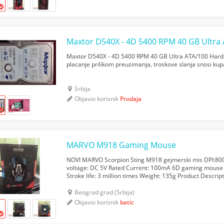
Maxtor D540X - 4D 5400 RPM 40 GB Ultra ATA/100 Hard 
placanje prilikom preuzimanja, troskove slanja snosi kup
Srbija
Objavio korisnik
Prodaja
MARVO M918 Gaming Mouse
NOVI MARVO Scorpion Sting M918 gejmerski mis DPI:8
voltage: DC 5V Rated Current: 100mA 6D gaming mouse w
Stroke life: 3 million times Weight: 135g Product Desc
4Shift DPI, MAX:2400DPI Heavier block design, easy to co
Beograd grad (Srbija)
Objavio korisnik
batic