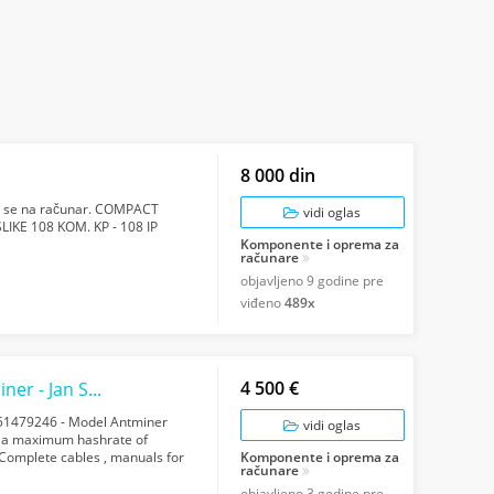
8 000 din
uje se na računar. COMPACT
vidi oglas
KE 108 KOM. KP - 108 IP
Komponente i oprema za
računare
objavljeno
9 godine pre
viđeno
489x
4 500 €
Bitmain Antminer KA3 166th 3154w Kda Miner - Jan Shipment
51479246 - Model Antminer
vidi oglas
h a maximum hashrate of
Complete cables , manuals for
Komponente i oprema za
računare
DY FOR EXPOR...
objavljeno
3 godine pre