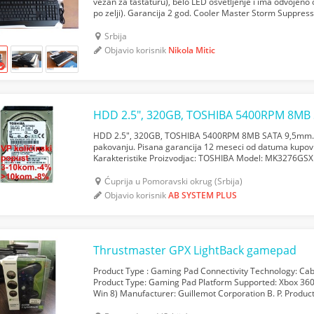
vezan za tastaturu), belo LED osvetljenje i ima odvojeno
po zelji). Garancija 2 god. Cooler Master Storm Suppres
pune veličine sa tihim tasterim i belim pozadins...
Srbija
Objavio korisnik
Nikola Mitic
HDD 2.5", 320GB, TOSHIBA 5400RPM 8MB
HDD 2.5", 320GB, TOSHIBA 5400RPM 8MB SATA 9,5mm. N
pakovanju. Pisana garancija 12 meseci od datuma kupovi
Karakteristike Proizvodjac: TOSHIBA Model: MK3276GSX T
HDD Povezivanje: Sata Kapacitet: 320GB Bafer kes: 8MB B
Ćuprija u Pomoravski okrug (Srbija)
Objavio korisnik
AB SYSTEM PLUS
Thrustmaster GPX LightBack gamepad
Product Type : Gaming Pad Connectivity Technology: C
Product Type: Gaming Pad Platform Supported: Xbox 360, 
Win 8) Manufacturer: Guillemot Corporation B. P. Product