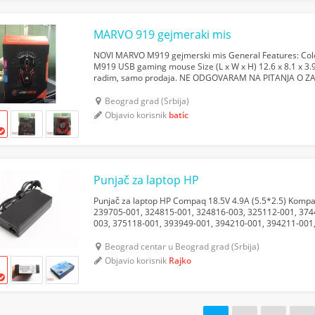
MARVO 919 gejmeraki mis
NOVI MARVO M919 gejmerski mis General Features: Colo
M919 USB gaming mouse Size (L x W x H) 12.6 x 8.1 x 3
radim, samo prodaja. NE ODGOVARAM NA PITANJA O ZA
brzom postom ili licno preuzimanje na NBG Odgovaram na
Beograd grad (Srbija)
Objavio korisnik
batic
Punjač za laptop HP
Punjač za laptop HP Compaq 18.5V 4.9A (5.5*2.5) Kompat
239705-001, 324815-001, 324816-003, 325112-001, 374
003, 375118-001, 393949-001, 394210-001, 394211-001
OL091B132 ID, PA-1900-05C1, PA-1900-05C2, PA-1900-1
Beograd centar u Beograd grad (Srbija)
Objavio korisnik
Rajko