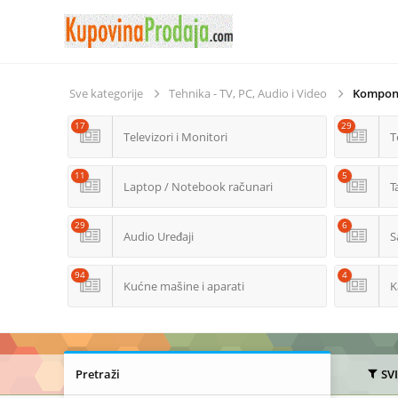
Sve kategorije
Tehnika - TV, PC, Audio i Video
Kompone
17
29
Televizori i Monitori
T
11
5
Laptop / Notebook računari
T
29
6
Audio Uređaji
S
94
4
Kućne mašine i aparati
K
Pretraži
SV