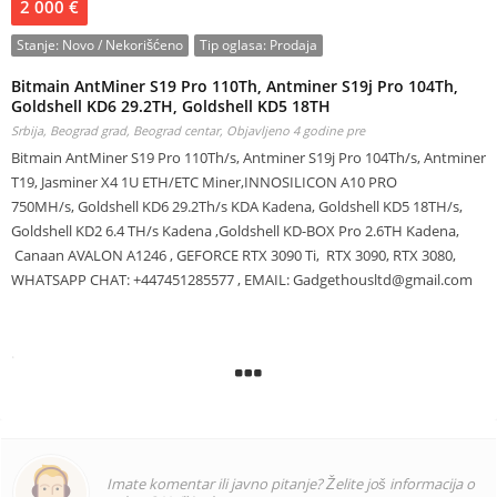
2 000 €
Stanje:
Novo / Nekorišćeno
Tip oglasa:
Prodaja
Bitmain AntMiner S19 Pro 110Th, Antminer S19j Pro 104Th,
Goldshell KD6 29.2TH, Goldshell KD5 18TH
Srbija, Beograd grad, Beograd centar,
Objavljeno 4 godine pre
Bitmain AntMiner S19 Pro 110Th/s, Antminer S19j Pro 104Th/s, Antminer
T19, Jasminer X4 1U ETH/ETC Miner,INNOSILICON A10 PRO
750MH/s, Goldshell KD6 29.2Th/s KDA Kadena, Goldshell KD5 18TH/s,
Goldshell KD2 6.4 TH/s Kadena ,Goldshell KD-BOX Pro 2.6TH Kadena,
Canaan AVALON A1246 , GEFORCE RTX 3090 Ti, RTX 3090, RTX 3080,
WHATSAPP CHAT: +447451285577 , EMAIL:
Gadgethousltd@gmail.com
.
Dobavljač smo svih vrsta računalnih proizvoda, strojeva za rudarenje
Imate komentar ili javno pitanje? Želite još informacija o