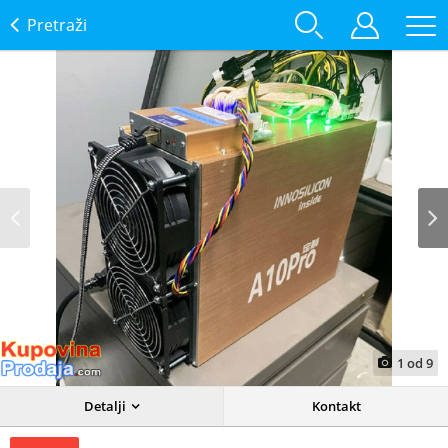
Pretraži
Prev
Next
1
od
9
Detalji
Kontakt