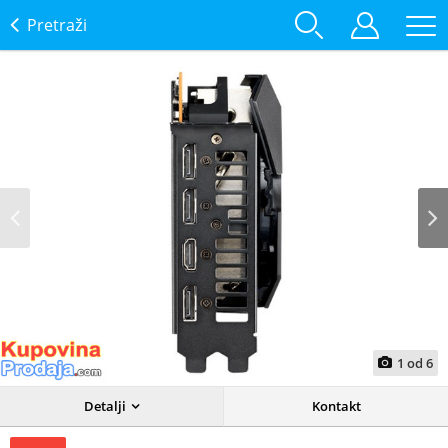
Pretraži
Prev
Next
1
od
6
Detalji
Kontakt