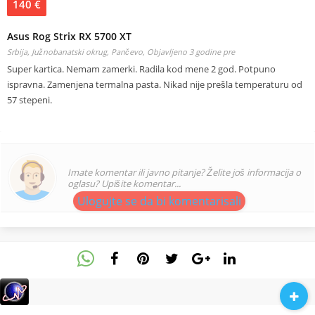
140 €
Asus Rog Strix RX 5700 XT
Srbija, Južnobanatski okrug, Pančevo,
Objavljeno 3 godine pre
Super kartica. Nemam zamerki. Radila kod mene 2 god. Potpuno
ispravna. Zamenjena termalna pasta. Nikad nije prešla temperaturu od
57 stepeni.
Imate komentar ili javno pitanje? Želite još informacija o
oglasu? Upišite komentar...
Ulogujte se da bi komentarisali