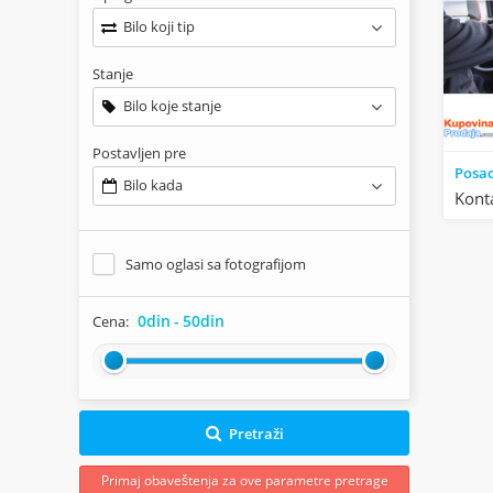
Bilo koji tip
Stanje
Bilo koje stanje
Postavljen pre
Posa
Bilo kada
Kont
Samo oglasi sa fotografijom
0din
-
50din
Cena:
Pretraži
Primaj obaveštenja za ove parametre pretrage