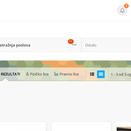
0
11
otražnja poslova
Ostalo
I REZULTATI
Fizičko lice
Pravno lice
1 - 3 od 3 o