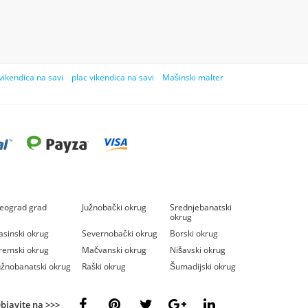
vikendica na savi
plac vikendica na savi
Mašinski malter
eograd grad
Južnobački okrug
Srednjebanatski
okrug
asinski okrug
Severnobački okrug
Borski okrug
remski okrug
Mačvanski okrug
Nišavski okrug
užnobanatski okrug
Raški okrug
Šumadijski okrug
bjavite na >>>