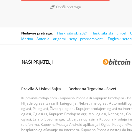
Obriši pretragu
Nedavne pretrage:
Haski sibirski 2021
Haski sibriski
unicef
G
Merino
Anterija
origami
sexy
prohrom ventil
Engleski seteri
NAŠI PRIJATELJI
Pravila & Uslovi Sajta
Bezbedna Trgovina - Saveti
KupovinaProdaja.com - Kupovina Prodaja ili Kupujem Prodajem - Bespla
Hiljade oglasa iz raznih kategorija: Nekretnine oglasi, Automobili ogla
oglasi, Psi oglasi, Životinje oglasi. Kupujemprodajem oglasi na inte
oglasi, Oglasi.rs, Kupujem Prodajem org, Moji oglasi, Net oglasi, Go og
oglasi, Lalafo, Sosomange, itd. Sajt sa oglasima Kupovna Prodaja i
telefonima. KupovinaProdaja Android aplikacija i Oglasi KupujemProda
besplatno oglašavanje na internetu. Kupovina Prodaja nastoji da bude