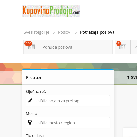
Sve kategorije
Poslovi
Potražnja poslova
306
7
Ponuda poslova
P
Pretraži
SV
Ključna reč
Mesto
Tip oglasa