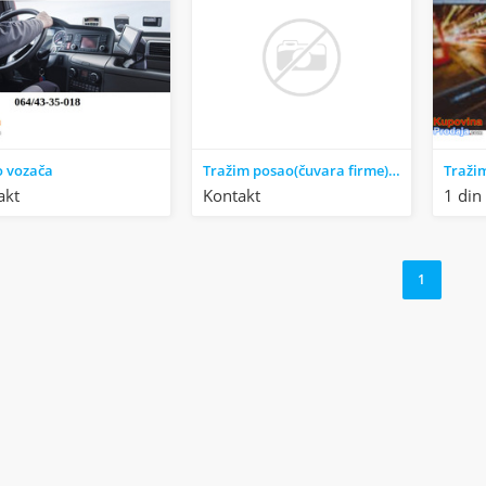
o vozača
Tražim posao(čuvara firme)baš,u:Velikoj Plani
Traži
akt
Kontakt
1 din
1