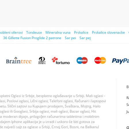
obleni vilerovi
Tondeuse
Mineralna vuna
Prskalice
Prskalice slovenacke
36 Gillette Fusion Proglide 2 patrone
Sar pei
Sar pej
B
tni Oglasi iz Srbije, besplatno oglašavanje u Srbiji. Mali oglasi -
R
si, Poslovi oglasi, Lični oglasi, Telefoni oglasi, Računari i laptopovi
S
rnetu. Slični sajtovi su Kupujem prodajem, Svaštara, Mojtrg, Halo
lasi ili Googlasi, Srbija oglasi, mali oglasi, Bazar oglasi, Hit
J
ma moderan diyajn, prilago]en računarima tabletima i mobilnim
jem Iphone aplikacija je u izradi i uskoro će biti gotova za
 najveći sajt za oglase u Srbiji, Crnoj Gori, Bosni, na Balkanu!
O