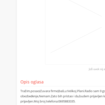
Još uvek nij 
Opis oglasa
Tražim,posao(čuvara firme)baš,u:Velikoj Plani.Radio sam 9 g
obezbeđenje,Nemam.Zato bih pristao i da,budem prijavljen k
prijavljen.Moj broj telefona:0695883335.