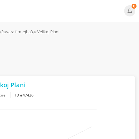
0
čuvara firme)baš,u:Velikoj Plani
koj Plani
 pre
ID #47426