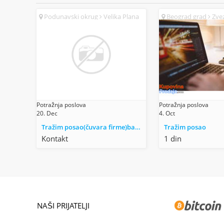
Podunavski okrug
Velika Plana
Beograd grad
Zvez
(SR)
Potražnja poslova
Potražnja poslova
20. Dec
4. Oct
Tražim posao(čuvara firme)baš,u:Velikoj Plani
Tražim posao
Kontakt
1 din
NAŠI PRIJATELJI