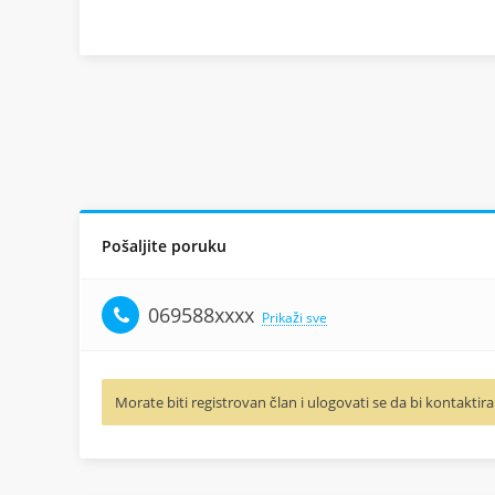
Pošaljite poruku
069588xxxx
Prikaži sve
Morate biti registrovan član i ulogovati se da bi kontaktira