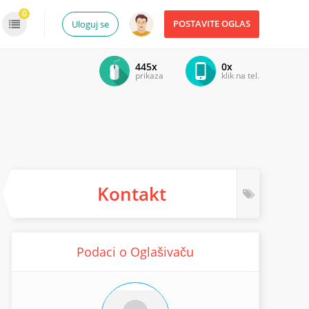
0
POSTAVITE OGLAS
Uloguj se
445x
0x
prikaza
klik na tel.
Kontakt
Podaci o Oglašivaču