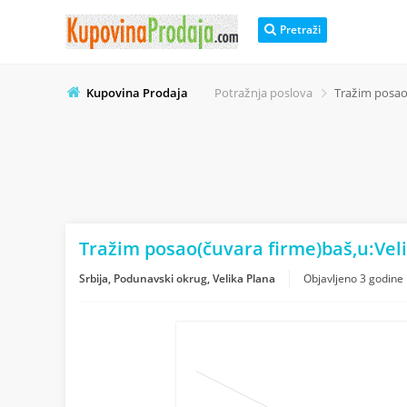
Pretraži
Kupovina Prodaja
Potražnja poslova
Tražim posao(
Tražim posao(čuvara firme)baš,u:Veli
Srbija, Podunavski okrug, Velika Plana
Objavljeno
3 godine