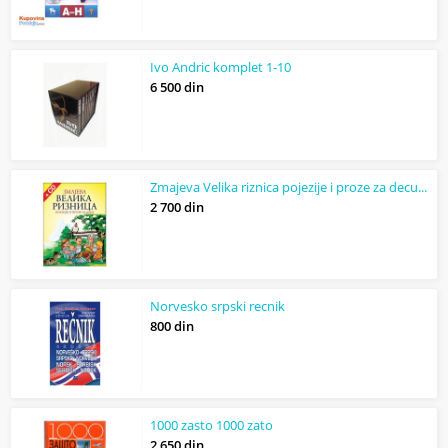
Ivo Andric komplet 1-10
6 500 din
Zmajeva Velika riznica pojezije i proze za decu +CD
2 700 din
Norvesko srpski recnik
800 din
1000 zasto 1000 zato
2 650 din