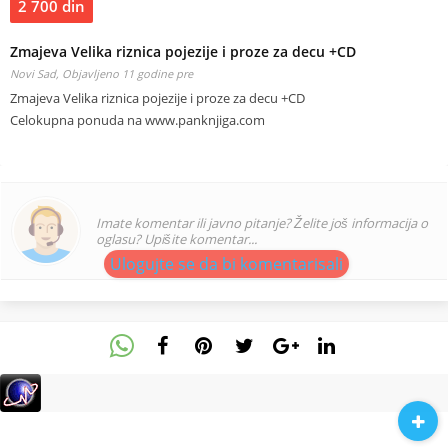
2 700 din
Zmajeva Velika riznica pojezije i proze za decu +CD
Novi Sad,
Objavljeno 11 godine pre
Zmajeva Velika riznica pojezije i proze za decu +CD
Celokupna ponuda na www.panknjiga.com
Imate komentar ili javno pitanje? Želite još informacija o
oglasu? Upišite komentar...
Ulogujte se da bi komentarisali