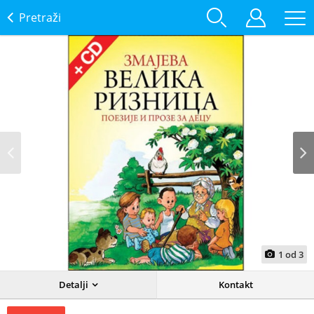
Pretraži
Prev
Next
1
od
3
Detalji
Kontakt