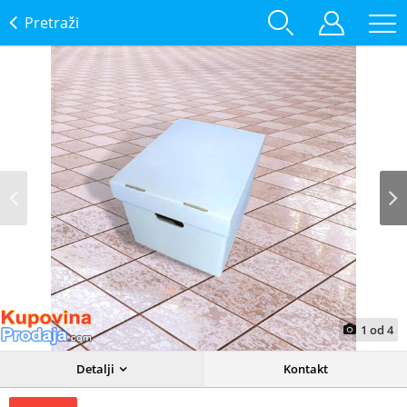
Pretraži
Prev
Next
1
od
4
Detalji
Kontakt