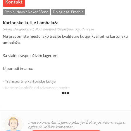
Kontakt
Stanje:
Novo / Nekorišćeno
Tip oglasa:
Prodaja
Kartonske kutije i ambalaža
Srbija, Beograd grad, Novi Beograd,
Objavljeno 3 godine pre
Na pravom ste mestu, ako tražite kvalitetne kutije, kvalitetnu kartonsku
ambalažu.
Sa stalno raspoloživim lagerom.
U ponudi imamo:
- Transportne kartonske kutije
- Kartonske ploče od talasastog papira
- Štancane kartonske kutije
- Kutije za picu
- Samosklopive gajbice za voće i povrće
- Kartonske rolne – Rebrasti karton
- Izrada alata za štancovanje
Imate komentar ili javno pitanje? Želite još informacija o
- Petoslojne kartonske kutije
oglasu? Upišite komentar...