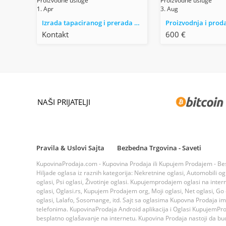
Proizvodne usluge
Proizvodne usluge
1. Apr
3. Aug
Izrada tapaciranog i prerada starog namestaja
Kontakt
600 €
NAŠI PRIJATELJI
Pravila & Uslovi Sajta
Bezbedna Trgovina - Saveti
KupovinaProdaja.com - Kupovina Prodaja ili Kupujem Prodajem - Bespla
Hiljade oglasa iz raznih kategorija: Nekretnine oglasi, Automobili ogla
oglasi, Psi oglasi, Životinje oglasi. Kupujemprodajem oglasi na inte
oglasi, Oglasi.rs, Kupujem Prodajem org, Moji oglasi, Net oglasi, Go og
oglasi, Lalafo, Sosomange, itd. Sajt sa oglasima Kupovna Prodaja i
telefonima. KupovinaProdaja Android aplikacija i Oglasi KupujemProda
besplatno oglašavanje na internetu. Kupovina Prodaja nastoji da bude