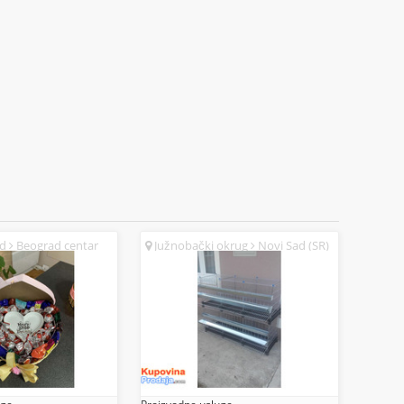
ad
Beograd centar
Južnobački okrug
Novi Sad (SR)