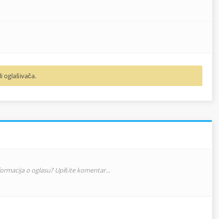
li oglašivača.
nformacija o oglasu? Upišite komentar...