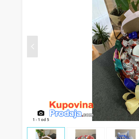
Prev
1
-
1
od
5