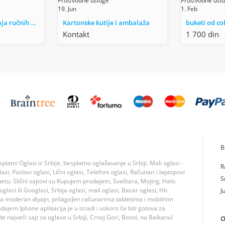
Proizvodne usluge
Proizvodne usl
19. Jun
1. Feb
Proizvodnja i prodaja ručnih alata za busenje i ciscenje bunara, ovo su ozbiljne polu i profesionaln
Kartonske kutije i ambalaža
buketi od co
Kontakt
1 700 din
B
tni Oglasi iz Srbije, besplatno oglašavanje u Srbiji. Mali oglasi -
R
si, Poslovi oglasi, Lični oglasi, Telefoni oglasi, Računari i laptopovi
S
rnetu. Slični sajtovi su Kupujem prodajem, Svaštara, Mojtrg, Halo
lasi ili Googlasi, Srbija oglasi, mali oglasi, Bazar oglasi, Hit
J
ma moderan diyajn, prilago]en računarima tabletima i mobilnim
jem Iphone aplikacija je u izradi i uskoro će biti gotova za
 najveći sajt za oglase u Srbiji, Crnoj Gori, Bosni, na Balkanu!
O