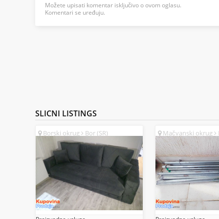
Možete upisati komentar isključivo o ovom oglasu.
Komentari se uređuju.
SLICNI
LISTINGS
Borski okrug
Bor (SR)
Mačvanski okrug