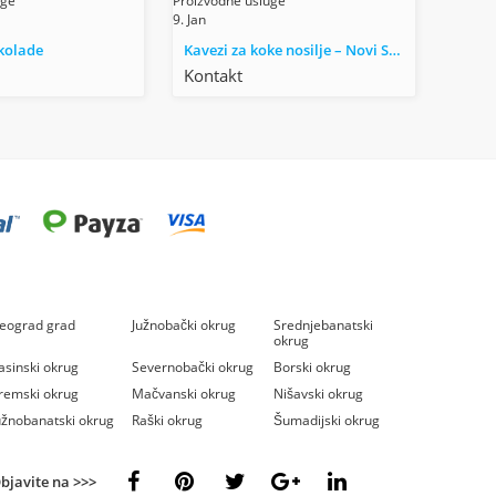
uge
Proizvodne usluge
9. Jan
kolade
Kavezi za koke nosilje – Novi Sad
Kontakt
eograd grad
Južnobački okrug
Srednjebanatski
okrug
asinski okrug
Severnobački okrug
Borski okrug
remski okrug
Mačvanski okrug
Nišavski okrug
užnobanatski okrug
Raški okrug
Šumadijski okrug
bjavite na >>>