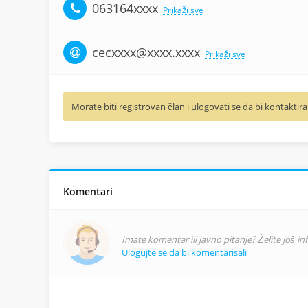
063164xxxx
Prikaži sve
cecxxxx@xxxx.xxxx
Prikaži sve
Morate biti registrovan član i ulogovati se da bi kontaktira
Komentari
Imate komentar ili javno pitanje? Želite još i
Ulogujte se da bi komentarisali