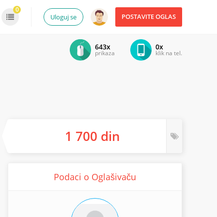
0
POSTAVITE OGLAS
Uloguj se
643x
0x
prikaza
klik na tel.
1 700 din
Podaci o Oglašivaču