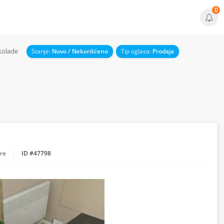
0
kolade
Stanje:
Novo / Nekorišćeno
Tip oglasa:
Prodaja
pre
ID #47798