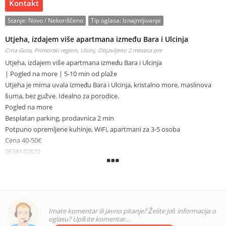
Kontakt
Stanje:
Novo / Nekorišćeno
Tip oglasa:
Iznajmljivanje
Utjeha, izdajem više apartmana između Bara i Ulcinja
Crna Gora, Primorski region, Ulcinj,
Objavljeno 2 meseca pre
Utjeha, izdajem više apartmana između Bara i Ulcinja
| Pogled na more | 5-10 min od plaže
Utjeha je mirna uvala između Bara i Ulcinja, kristalno more, maslinova
šuma, bez gužve. Idealno za porodice.
Pogled na more
Besplatan parking, prodavnica 2 min
Potpuno opremljene kuhinje, WiFi, apartmani za 3-5 osoba
Cena 40-50€
0638142829
Sve naše recenzije i dostupne apartmane mozete videti i na linkovima
Slobodni termini i cene na linkovima:
http://airbnb.com/h/vukan
http://airbnb.com/h/harisutjeha
Imate komentar ili javno pitanje? Želite još informacija o
oglasu? Upišite komentar...