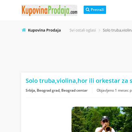
Pretraži
Kupovina Prodaja
Svi ostali oglasi
Solo truba,violin
Solo truba,violina,hor ili orkestar z
Srbija, Beograd grad, Beograd centar
Objavljeno
1 mesec p