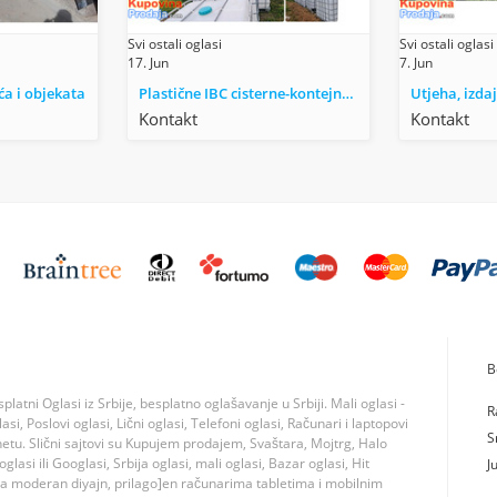
Svi ostali oglasi
Svi ostali oglasi
17. Jun
7. Jun
ća i objekata
Plastične IBC cisterne-kontejnerI od 1000 l
Kontakt
Kontakt
B
tni Oglasi iz Srbije, besplatno oglašavanje u Srbiji. Mali oglasi -
R
si, Poslovi oglasi, Lični oglasi, Telefoni oglasi, Računari i laptopovi
S
rnetu. Slični sajtovi su Kupujem prodajem, Svaštara, Mojtrg, Halo
lasi ili Googlasi, Srbija oglasi, mali oglasi, Bazar oglasi, Hit
J
ma moderan diyajn, prilago]en računarima tabletima i mobilnim