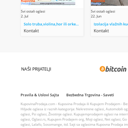
Svi ostali oglasi
Svi ostali oglasi
2. Jul
22. Jun
Solo truba,violina,hor ili orkestar za sahrane pogrebe
Izolacija vlažnih ku
Kontakt
Kontakt
NAŠI PRIJATELJI
Pravila & Uslovi Sajta
Bezbedna Trgovina - Saveti
KupovinaProdaja.com - Kupovina Prodaja ili Kupujem Prodajem - Bespla
Hiljade oglasa iz raznih kategorija: Nekretnine oglasi, Automobili ogla
oglasi, Psi oglasi, Životinje oglasi. Kupujemprodajem oglasi na inte
oglasi, Oglasi.rs, Kupujem Prodajem org, Moji oglasi, Net oglasi, Go og
oglasi, Lalafo, Sosomange, itd. Sajt sa oglasima Kupovna Prodaja i