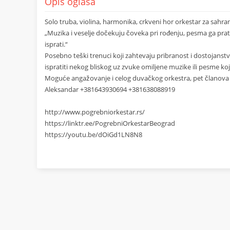
Opis oglasa
Solo truba, violina, harmonika, crkveni hor orkestar za sahr
„Muzika i veselje dočekuju čoveka pri rođenju, pesma ga prati
isprati.“
Posebno teški trenuci koji zahtevaju pribranost i dostojanst
ispratiti nekog bliskog uz zvuke omiljene muzike ili pesme koj
Moguće angažovanje i celog duvačkog orkestra, pet članova
Aleksandar +381643930694 +381638088919
http://www.pogrebniorkestar.rs/
https://linktr.ee/PogrebniOrkestarBeograd
https://youtu.be/dOiGd1LN8N8