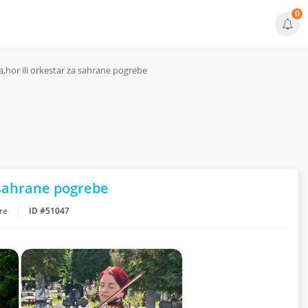
0
a,hor ili orkestar za sahrane pogrebe
a sahrane pogrebe
re
ID #51047