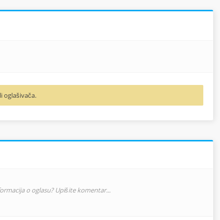
li oglašivača.
nformacija o oglasu? Upišite komentar...