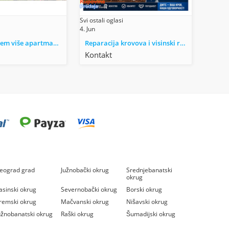
Svi ostali oglasi
4. Jun
Utjeha, izdajem više apartmana između Bara i Ulcinja
Reparacija krovova i visinski radovi
Kontakt
eograd grad
Južnobački okrug
Srednjebanatski
okrug
asinski okrug
Severnobački okrug
Borski okrug
remski okrug
Mačvanski okrug
Nišavski okrug
užnobanatski okrug
Raški okrug
Šumadijski okrug