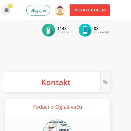
0
POSTAVITE OGLAS
Uloguj se
114x
0x
prikaza
klik na tel.
Kontakt
Podaci o Oglašivaču