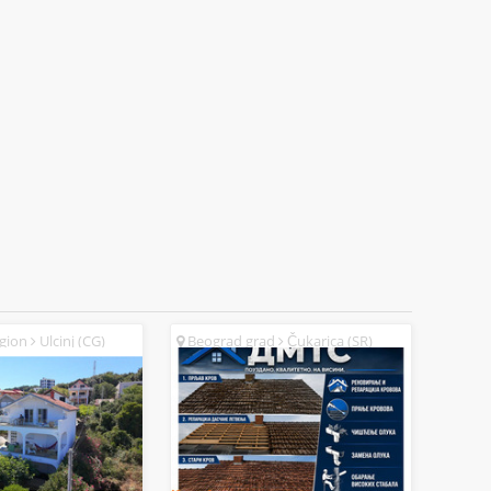
egion
Ulcinj (CG)
Beograd grad
Čukarica (SR)