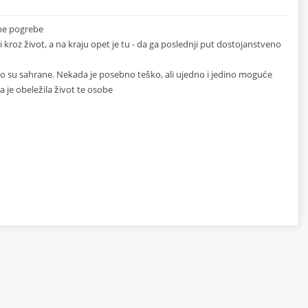
ane pogrebe
 kroz život, a na kraju opet je tu - da ga poslednji put dostojanstveno
vo su sahrane. Nekada je posebno teško, ali ujedno i jedino moguće
a je obeležila život te osobe