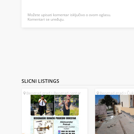
Možete upisati komentar isključivo o ovom oglasu.
Komentari se uređuju.
SLICNI
LISTINGS
Beograd grad
Beograd centar
Beograd grad
Čuka
(SR)