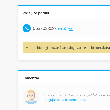
Pošaljite poruku
063808xxxx
Prikaži sve
Morate biti registrovan član i ulogovati se da bi kontaktira
Komentari
Imate komentar ili javno pitanje? Želite još i
Ulogujte se da bi komentarisali