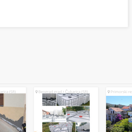
rica (SR)
Beograd grad
Čukarica (SR)
Primorski r