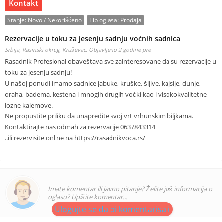
Kontakt
Stanje:
Novo / Nekorišćeno
Tip oglasa:
Prodaja
Rezervacije u toku za jesenju sadnju voćnih sadnica
Srbija, Rasinski okrug, Kruševac,
Objavljeno 2 godine pre
Rasadnik Profesional obaveštava sve zainteresovane da su rezervacije u
toku za jesenju sadnju!
U našoj ponudi imamo sadnice jabuke, kruške, šljive, kajsije, dunje,
oraha, badema, kestena i mnogih drugih voćki kao i visokokvalitetne
lozne kalemove.
Ne propustite priliku da unapredite svoj vrt vrhunskim biljkama.
Kontaktirajte nas odmah za rezervacije 0637843314
..ili rezervisite online na https://rasadnikvoca.rs/
Imate komentar ili javno pitanje? Želite još informacija o
oglasu? Upišite komentar...
Ulogujte se da bi komentarisali