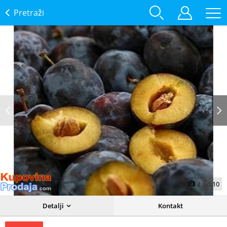
Pretraži
Prev
Next
1
od
10
Detalji
Kontakt