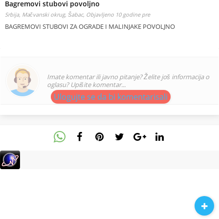
Bagremovi stubovi povoljno
Srbija, Mačvanski okrug, Šabac,
Objavljeno 10 godine pre
BAGREMOVI STUBOVI ZA OGRADE I MALINJAKE POVOLJNO
Imate komentar ili javno pitanje? Želite još informacija o
oglasu? Upišite komentar...
Ulogujte se da bi komentarisali