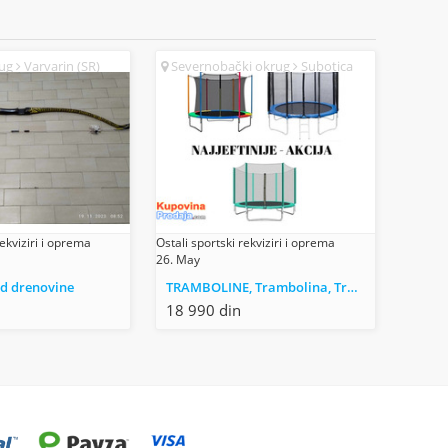
rug
Varvarin (SR)
Severnobački okrug
Subotica
(SR)
rekviziri i oprema
Ostali sportski rekviziri i oprema
26. May
 od drenovine
TRAMBOLINE, Trambolina, Trampolin, Trampoline - 305 i 366
18 990 din