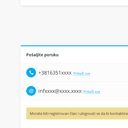
Pošaljite poruku
+3816351xxxx
Prikaži sve
infxxxx@xxxx.xxxx
Prikaži sve
Morate biti registrovan član i ulogovati se da bi kontaktira