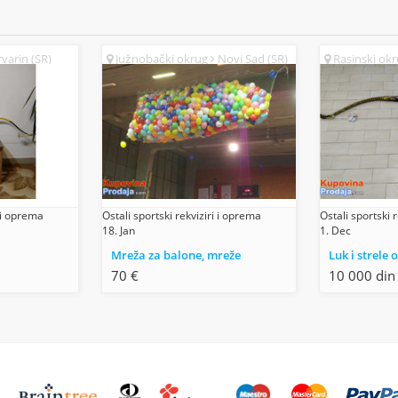
varin (SR)
Južnobački okrug
Novi Sad (SR)
Rasinski ok
i i oprema
Ostali sportski rekviziri i oprema
Ostali sportski 
18. Jan
1. Dec
Mreža za balone, mreže
Luk i strele
70 €
10 000 din