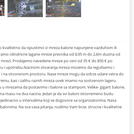
 kvalitetno da ispustimo iz mreza balone napunjene vazduhom ili
mo cilindricne lagane mreze precnika od 0,95 m do 2,6m duzina od
j mrezi. Prodajemo navedene mreze po ceni od 35 € do 850 € po
zu i upotrebu.Nacinom otvaranja mreza mozemo da regulisemo i
timo i na otvorenom prostoru. Nase mreze mogu da izdrze udare vetra do
premu, kao i zalihu raznih mreza uvek imamo na sostvenom lageru.
u mrezama da postavimo i balone sa stampom. Velike- gigant balone,
a masu na dva nacina. Jedan je da svi baloni istovremeno budu
pojedinacno u intervalima koji se dogovore sa organizatorima. Nasa
m balonima. Na sva vasa pitanja, nudimo Vam brze, strucne i kvalitetne