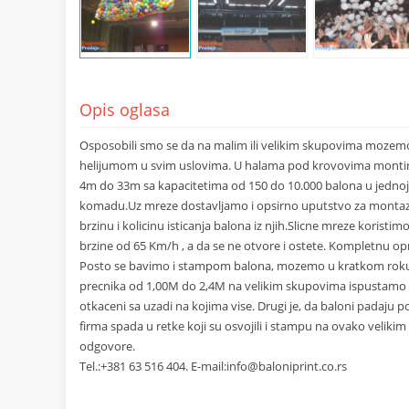
Opis oglasa
Osposobili smo se da na malim ili velikim skupovima mozemo
helijumom u svim uslovima. U halama pod krovovima montira
4m do 33m sa kapacitetima od 150 do 10.000 balona u jedno
komadu.Uz mreze dostavljamo i opsirno uputstvo za monta
brzinu i kolicinu isticanja balona iz njih.Slicne mreze koris
brzine od 65 Km/h , a da se ne otvore i ostete. Kompletnu o
Posto se bavimo i stampom balona, mozemo u kratkom roku 
precnika od 1,00M do 2,4M na velikim skupovima ispustamo n
otkaceni sa uzadi na kojima vise. Drugi je, da baloni padaju 
firma spada u retke koji su osvojili i stampu na ovako veliki
odgovore.
Tel.:+381 63 516 404. E-mail:
info@baloniprint.co.rs