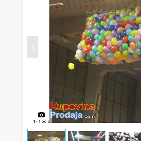
Prev
1
-
1
od
5