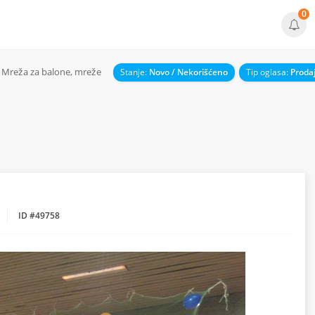
0
Mreža za balone, mreže
Stanje:
Novo / Nekorišćeno
Tip oglasa:
Proda
ID #49758