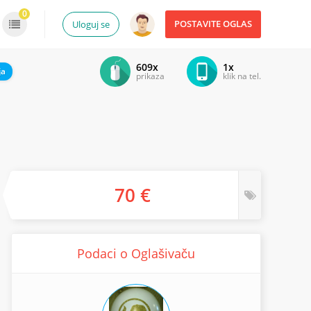
0
POSTAVITE OGLAS
Uloguj se
609x
1x
ja
prikaza
klik na tel.
70 €
Podaci o Oglašivaču