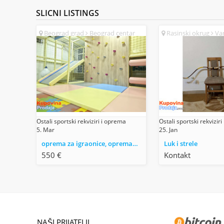
SLICNI
LISTINGS
Beograd grad
Beograd centar
Rasinski okrug
Var
(SR)
Ostali sportski rekviziri i oprema
Ostali sportski rekvizir
5. Mar
25. Jan
oprema za igraonice, opremanje igraonica, izrada igraonica
Luk i strele
550 €
Kontakt
NAŠI PRIJATELJI