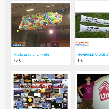
Mreža za balone, mreže
70 €
1 €