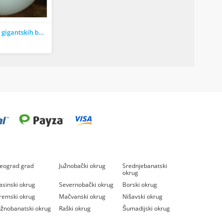
Veliki baloni, štampa gigantskih balona, baloni, balon, štampa
eograd grad
Južnobački okrug
Srednjebanatski
okrug
asinski okrug
Severnobački okrug
Borski okrug
remski okrug
Mačvanski okrug
Nišavski okrug
užnobanatski okrug
Raški okrug
Šumadijski okrug