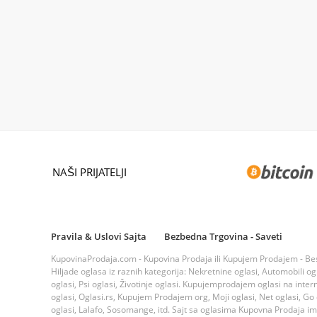
NAŠI PRIJATELJI
Pravila & Uslovi Sajta
Bezbedna Trgovina - Saveti
KupovinaProdaja.com - Kupovina Prodaja ili Kupujem Prodajem - Bespla
Hiljade oglasa iz raznih kategorija: Nekretnine oglasi, Automobili ogla
oglasi, Psi oglasi, Životinje oglasi. Kupujemprodajem oglasi na inte
oglasi, Oglasi.rs, Kupujem Prodajem org, Moji oglasi, Net oglasi, Go og
oglasi, Lalafo, Sosomange, itd. Sajt sa oglasima Kupovna Prodaja i