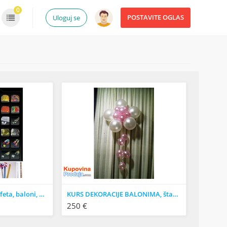
0
POSTAVITE OGLAS
Uloguj se
Konfete, prodaja konfeta, baloni, balon, štampa,
KURS DEKORACIJE BALONIMA, štampa,konfete,helijum,oprema
250 €