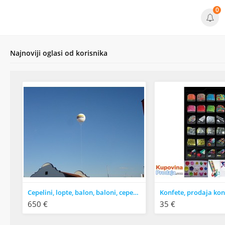
0
Najnoviji oglasi od korisnika
Cepelini, lopte, balon, baloni, cepelin, štampa balona, konfete
650 €
35 €