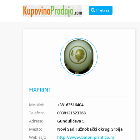
Pretraži
FIXPRINT
Mobilni:
+38163516404
Telefon:
0038121523368
Adresa:
Gundulićeva 5
Mesto:
Novi Sad, Južnobački okrug, Srbija
Web sajt:
http://www.baloniprint.co.rs