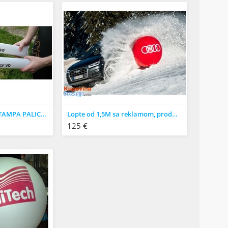
NAVIJAČKE PALICE, ŠTAMPA PALICA, NAVIJAČKE UDARALJKE, prodaja sa lagera
Lopte od 1,5M sa reklamom, prodaja sa lagera, štampa
125 €