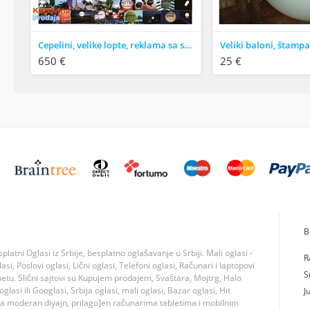
Cepelini, velike lopte, reklama sa svetlom iznad grada, sve sa lagera, gigantski baloni, štampa
650 €
25 €
B
tni Oglasi iz Srbije, besplatno oglašavanje u Srbiji. Mali oglasi -
R
si, Poslovi oglasi, Lični oglasi, Telefoni oglasi, Računari i laptopovi
S
rnetu. Slični sajtovi su Kupujem prodajem, Svaštara, Mojtrg, Halo
lasi ili Googlasi, Srbija oglasi, mali oglasi, Bazar oglasi, Hit
J
ma moderan diyajn, prilago]en računarima tabletima i mobilnim