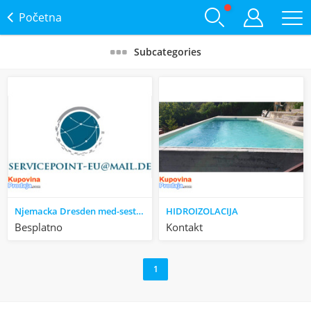
Početna
Subcategories
Njemacka Dresden med-sestra ili tehnicar do 45god
HIDROIZOLACIJA
Besplatno
Kontakt
1